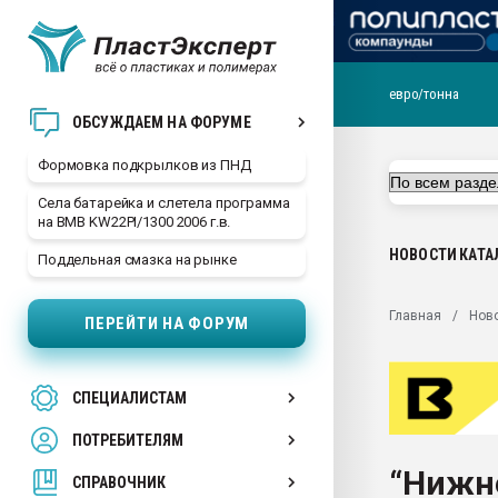
евро/тонна
Продажа готового бизн
ОБСУЖДАЕМ НА ФОРУМЕ
производство SPC лам
цикла
Формовка подкрылков из ПНД
29.07.2026 ФРП помог 
Села батарейка и слетела программа
заводу пластмасс" зах
на BMB KW22PI/1300 2006 г.в.
ППЭ
НОВОСТИ
КАТА
Поддельная смазка на рынке
Помощь в подборе мат
Вакуум-формовочные 
Главная
Нов
ПЕРЕЙТИ НА ФОРУМ
ближайшее подмосковье
Подмосковье, Москва
28.07.2026 Автоматиза
СПЕЦИАЛИСТАМ
первый план в перераб
пластмасс
ПОТРЕБИТЕЛЯМ
28.07.2026 "Техноникол
“Нижн
ситуацией на строител
СПРАВОЧНИК