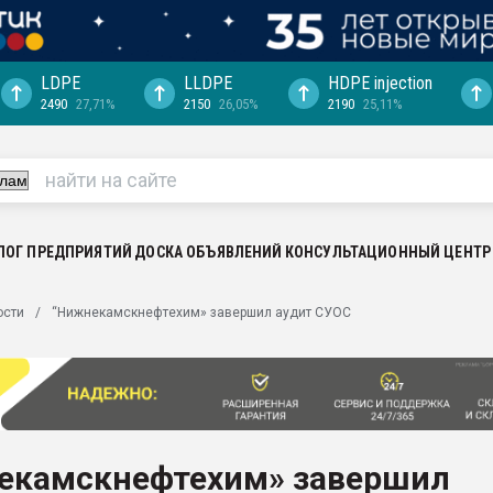
LDPE
LLDPE
HDPE injection
2490
27,71%
2150
26,05%
2190
25,11%
еса -
ината полного
"Ижевскому
ватить рынок
ЛОГ ПРЕДПРИЯТИЙ
ДОСКА ОБЪЯВЛЕНИЙ
КОНСУЛЬТАЦИОННЫЙ ЦЕНТР
ериала
машины:
ости
“Нижнекамскнефтехим» завершил аудит СУОС
, с.-в.
ция выходит на
отке
ь" довольна
екамскнефтехим» завершил
ьном рынке