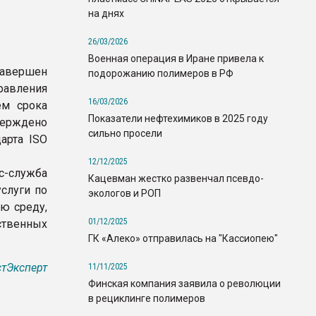
на днях
26/03/2026
Военная операция в Иране привела к
авершен
подорожанию полимеров в РФ
авления
16/03/2026
ем срока
Показатели нефтехимиков в 2025 году
ерждено
сильно просели
арта ISO
12/12/2025
с-служба
Кацевман жестко развенчал псевдо-
слуги по
экологов и РОП
ю среду,
01/12/2025
ственных
ГК «Алеко» отправилась на "Кассиопею"
тЭксперт
11/11/2025
Финская компания заявила о революции
в рециклинге полимеров