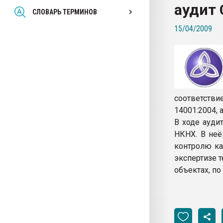
аудит
Всё, что касается выду
СЛОВАРЬ ТЕРМИНОВ
бутылок
15/04/2009
ПЕРЕЙТИ НА 
соответстви
14001:2004,
В ходе ауди
НКНХ. В неё
контролю ка
экспертизе 
объектах, по