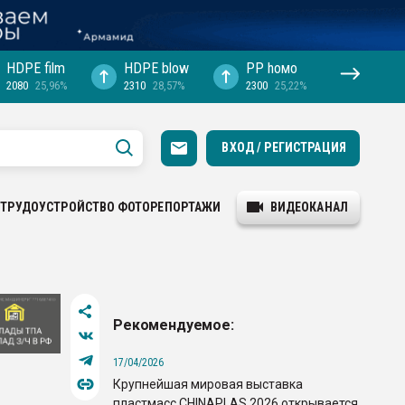
HDPE film
HDPE blow
PP hомо
2080
25,96%
2310
28,57%
2300
25,22%
ВХОД / РЕГИСТРАЦИЯ
ТРУДОУСТРОЙСТВО
ФОТОРЕПОРТАЖИ
ВИДЕОКАНАЛ
Рекомендуемое:
17/04/2026
Крупнейшая мировая выставка
пластмасс CHINAPLAS 2026 открывается