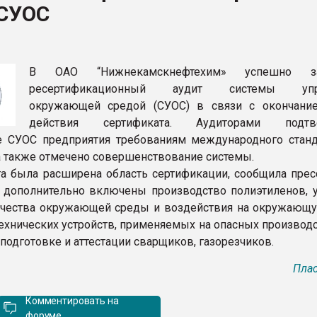
 СУОС
ва ПЭТ
ФОРУМ
В ОАО “Нижнекамскнефтехим» успешно з
ресертификационный аудит системы упр
окружающей средой (СУОС) в связи с окончани
действия сертификата. Аудиторами подтв
е СУОС предприятия требованиям международного станд
 а также отмечено совершенствование системы.
та была расширена область сертификации, сообщила прес
 дополнительно включены производство полиэтиленов, у
чества окружающей среды и воздействия на окружающу
технических устройств, применяемых на опасных производ
 подготовке и аттестации сварщиков, газорезчиков.
Плас
Комментировать на
форуме