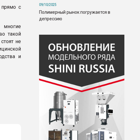
09/10/2025
 прямо с
Полимерный рынок погружается в
депрессию
 многие
во такой
стоят не
ицинской
одства и