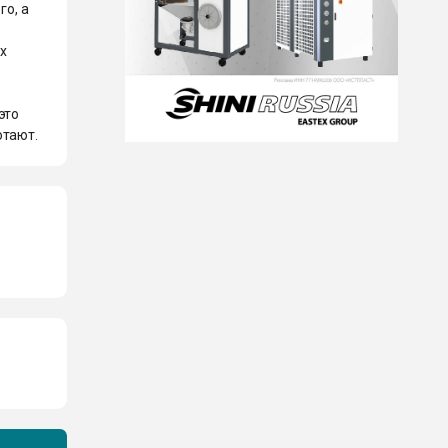
го, а
их
это
отают.