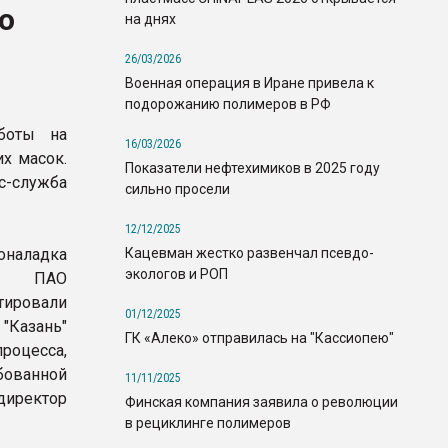
о
на днях
26/03/2026
Военная операция в Иране привела к
подорожанию полимеров в РФ
аботы на
16/03/2026
х масок.
Показатели нефтехимиков в 2025 году
служба
сильно просели
12/12/2025
Кацевман жестко развенчал псевдо-
ладка
экологов и РОП
ии ПАО
тировали
01/12/2025
 "Казань"
ГК «Алеко» отправилась на "Кассиопею"
роцесса,
бованной
11/11/2025
директор
Финская компания заявила о революции
в рециклинге полимеров