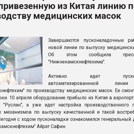
привезенную из Китая линию п
ва ПЭТ
водству медицинских масок
ФОРУМ
Завершаются пусконаладочные р
новой линии по выпуску медицински
Об этом сообщила пресс-
"Нижнекамскнефтехима".
Активно идет пускона
автоматизированнной лин
нефтехим" по производству медицинских масок. Ее смон
оки. 10 апреля оборудование прибыло из Китая в аэропорт
 "Руслан", а уже идет настройка производственного п
х механизмов по выпуску качественной и такой востре
Сегодня с ходом пусконаладки ознакомился генеральный 
амскнефтехим" Айрат Сафин.