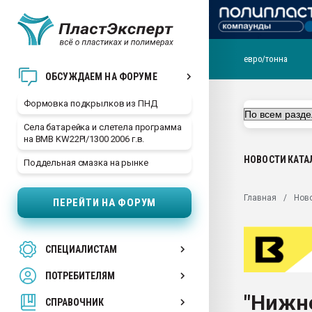
евро/тонна
Продажа готового бизн
ОБСУЖДАЕМ НА ФОРУМЕ
производство SPC лам
цикла
Формовка подкрылков из ПНД
29.07.2026 ФРП помог 
Села батарейка и слетела программа
заводу пластмасс" зах
на BMB KW22PI/1300 2006 г.в.
ППЭ
НОВОСТИ
КАТА
Поддельная смазка на рынке
Помощь в подборе мат
Вакуум-формовочные 
Главная
Нов
ПЕРЕЙТИ НА ФОРУМ
ближайшее подмосковье
Подмосковье, Москва
28.07.2026 Автоматиза
СПЕЦИАЛИСТАМ
первый план в перераб
пластмасс
ПОТРЕБИТЕЛЯМ
28.07.2026 "Техноникол
"Нижн
ситуацией на строител
СПРАВОЧНИК