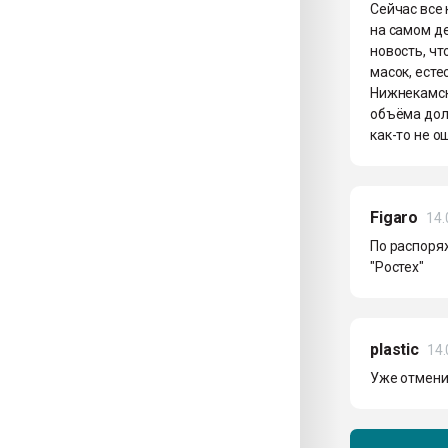
Сейчас все 
на самом де
новость, чт
масок, есте
Нижнекамск
объёма долж
как-то не 
Figaro
14.
По распоря
"Ростех"
plastic
14.
Уже отменил