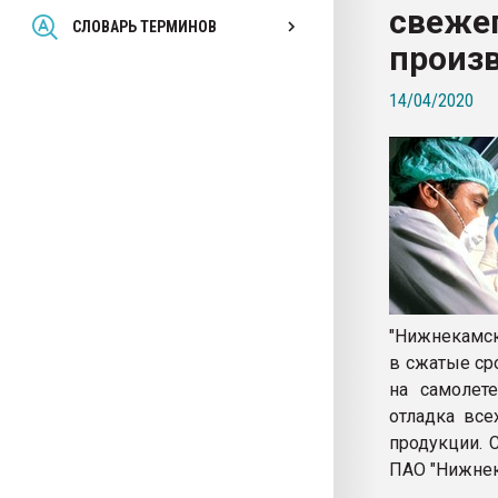
свеже
Всё, что касается выду
СЛОВАРЬ ТЕРМИНОВ
бутылок
произ
14/04/2020
ПЕРЕЙТИ НА 
"Нижнекамск
в сжатые ср
на самолете
отладка все
продукции. 
ПАО "Нижнек