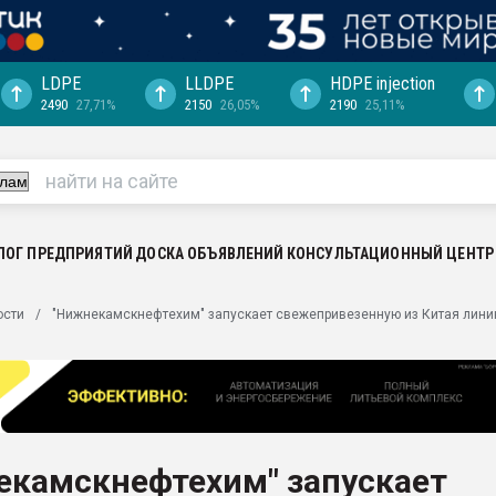
LDPE
LLDPE
HDPE injection
2490
27,71%
2150
26,05%
2190
25,11%
еса -
ината полного
"Ижевскому
ватить рынок
ЛОГ ПРЕДПРИЯТИЙ
ДОСКА ОБЪЯВЛЕНИЙ
КОНСУЛЬТАЦИОННЫЙ ЦЕНТР
ериала
машины:
ости
"Нижнекамскнефтехим" запускает свежепривезенную из Китая лини
, с.-в.
ция выходит на
отке
ь" довольна
екамскнефтехим" запускает
ьном рынке