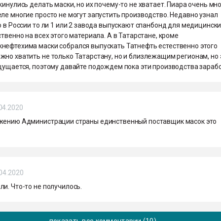
кинулись делать маски, но их почему-то не хватает. Пиара очень мно
ле многие просто не могут запустить производство. Недавно узнал
о в России то ли 1 или 2 завода выпускают спанбонд для медицинск
ственно на всех этого материала. А в Татарстане, кроме
нефтехима маски собрался выпускать Татнефть естественно этого
но хватить не только Татарстану, но и близлежащим регионам, но 
ощущается, поэтому давайте подождем пока эти производства зараб
04.2020
жению Администрации страны единственный поставщик масок это
04.2020
и. Что-то не получилось.
показать все комментарии (10)