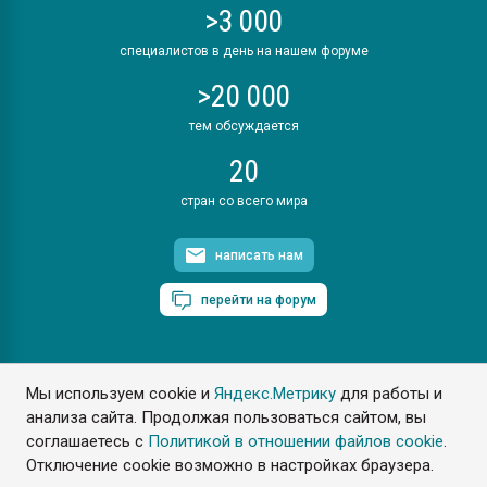
>3 000
специалистов в день на нашем форуме
>20 000
тем обсуждается
20
стран со всего мира
написать нам
перейти на форум
Мы используем cookie и
Яндекс.Метрику
для работы и
ПластЭксперт © 2006. Все права защищены
анализа сайта. Продолжая пользоваться сайтом, вы
Разрешается копирование материалов сайта с обязательной
ссылкой на www.e-plastic.ru
соглашаетесь с
Политикой в отношении файлов cookie
.
Отключение cookie возможно в настройках браузера.
Разработка сайта