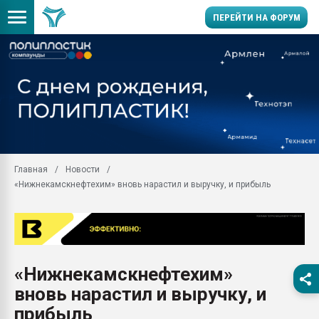
ПЕРЕЙТИ НА ФОРУМ
Продажа готового бизн
производство SPC лам
цикла
29.07.2026 ФРП помог 
заводу пластмасс" зах
ППЭ
Главная
Новости
Помощь в подборе мат
«Нижнекамскнефтехим» вновь нарастил и выручку, и прибыль
Вакуум-формовочные 
ближайшее подмосковье
Подмосковье, Москва
28.07.2026 Автоматиза
первый план в перераб
«Нижнекамскнефтехим»
пластмасс
вновь нарастил и выручку, и
28.07.2026 "Техноникол
ситуацией на строител
прибыль