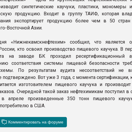
изводит синтетические каучуки, пластики, мономеры 
ескую продукцию. Входит в группу ТАИФ, которая вла
пания экспортирует продукцию более чем в 50 стран
го-Восточной Азии.
дня «Нижнекамскнефтехим» сообщил, что является 
России, кто освоил производство пищевого каучука. В пе
та на заводе БК проходил ресертификационный а
нию соответствия системы пищевой безопасности тре
схемы. По результатам аудита несоответствий не в
е подтверждено. Вот уже 3 года, с момента сертификации,
итается изготовителем пищевого каучука и производит
аказов. Очередной такой заказ нефтехимикам поступил в 
 в апреле произведенные 350 тонн пищевого каучу
потребителю в США.