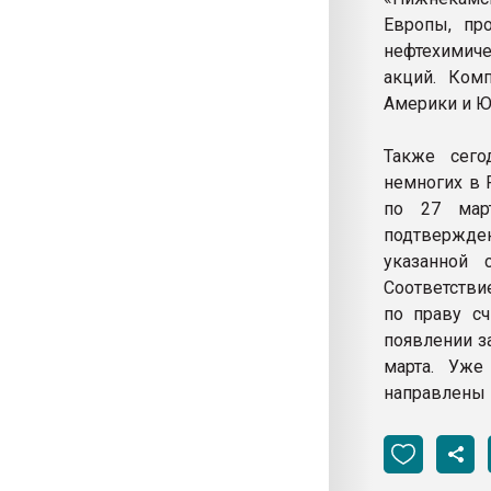
Европы, про
нефтехимич
акций. Ком
Америки и Ю
Также сего
немногих в 
по 27 мар
подтвержде
указанной 
Соответстви
по праву сч
появлении з
марта. Уже
направлены 