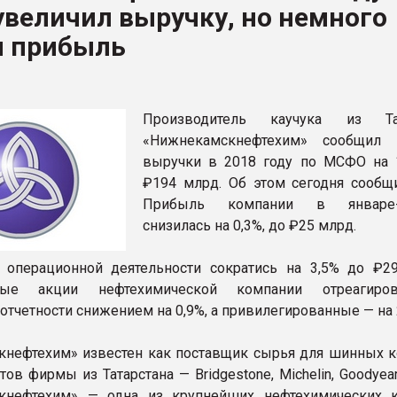
увеличил выручку, но немного
л прибыль
ФОРУМ
Производитель каучука из Тат
«Нижнекамскнефтехим» сообщил 
выручки в 2018 году по МСФО на 
₽194 млрд. Об этом сегодня сооб
Прибыль компании в январе-
снизилась на 0,3%, до ₽25 млрд.
операционной деятельности сократись на 3,5% до ₽29
ные акции нефтехимической компании отреагиро
отчетности снижением на 0,9%, а привилегированные — на 
нефтехим» известен как поставщик сырья для шинных к
ов фирмы из Татарстана — Bridgestone, Michelin, Goodyear и
кнефтехим» — одна из крупнейших нефтехимических 