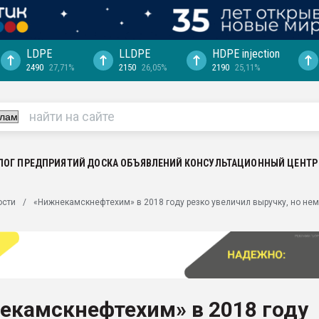
LDPE
LLDPE
HDPE injection
2490
27,71%
2150
26,05%
2190
25,11%
ция выходит на
отке
ь" довольна
ьном рынке
ва ПЭТ
ЛОГ ПРЕДПРИЯТИЙ
ДОСКА ОБЪЯВЛЕНИЙ
КОНСУЛЬТАЦИОННЫЙ ЦЕНТР
пуансона для
ости
«Нижнекамскнефтехим» в 2018 году резко увеличил выручку, но не
я
зиция
ластика
рный цвет
итан" стал
екамскнефтехим» в 2018 году
а. Продажа,