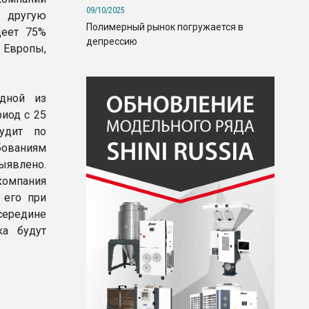
09/10/2025
и другую
Полимерный рынок погружается в
деет 75%
депрессию
 Европы,
одной из
риод с 25
удит по
бованиям
ыявлено.
 компания
 его при
середине
ка будут