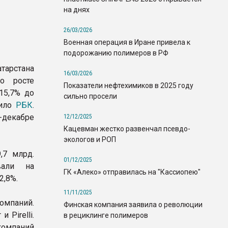
на днях
26/03/2026
Военная операция в Иране привела к
подорожанию полимеров в РФ
арстана
16/03/2026
о росте
Показатели нефтехимиков в 2025 году
15,7% до
сильно просели
щило
РБК
.
декабре
12/12/2025
Кацевман жестко развенчал псевдо-
экологов и РОП
,7 млрд.
01/12/2025
вали на
ГК «Алеко» отправилась на "Кассиопею"
2,8%.
11/11/2025
омпаний.
Финская компания заявила о революции
 Pirelli.
в рециклинге полимеров
компаний