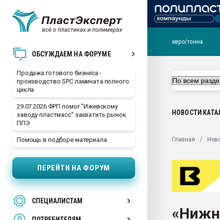
евро/тонна
28.07.2026 Автоматиза
ОБСУЖДАЕМ НА ФОРУМЕ
первый план в перераб
пластмасс
Продажа готового бизнеса -
производство SPC ламината полного
28.07.2026 "Техноникол
цикла
ситуацией на строител
29.07.2026 ФРП помог "Ижевскому
Всё, что касается выду
НОВОСТИ
КАТА
заводу пластмасс" захватить рынок
бутылок
ППЭ
Материал поверхности 
Главная
Нов
Помощь в подборе материала
вакуумного формовани
Продам отходы Компо
ПЕРЕЙТИ НА ФОРУМ
поликарбоната и АБС-п
Armaloy PC/ABS-1IM че
26.07.2022 "Сибирский т
СПЕЦИАЛИСТАМ
намного дороже
«Нижн
ПОТРЕБИТЕЛЯМ
Профильная литератур