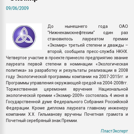
Всё, что касается выду
09/06/2009
бутылок
До нынешнего года ОАО
ПЕРЕЙТИ НА 
"Нижнекамскнефтехим" один раз
становилось лауреатом премии
«Экомир» третьей степени и дважды –
второй, сообщила пресс-служба НКНХ.
Четвертое участие в проекте принесло предприятию звание
лауреата первой степени в номинации «Экологическая
политика» за разработку и результаты реализации в 2008
году Экологической программы компании на 2007-2015гг. и
Программы управления окружающей средой на 2004-2008гг.
Торжественная церемония вручения Национальной
экологической премии «Экомир-2009» состоялась 4 июня в
Государственной думе Федерального Собрания Российской
Федерации. Кроме диплома лауреата главному инженеру
компании Х.Х. Гильманову вручены Почетная грамота и
Почетный серебряный знак Премии.
ПластЭксперт