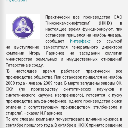
Всё, что касается выду
бутылок
Практически все производства ОАО
"Нижнекамскнефтехим" (НКНХ) в
ПЕРЕЙТИ НА 
настоящее время функционируют, пик
остановок пришелся на ноябрь-январь,
сообщает
Интерфакс
со ссылкой
на выступление заместителя генерального директора
компании Игорь Ларионов на заседании коллегии
министерства земельных и имущественных отношений
Татарстана в среду.
"В настоящее время работают практически все
производства общества. Пик остановок пришелся на ноябрь
2008 года - январь 2009 года. В марте запущены заводы СК,
СКИ (по производству синтетических каучуков и
синтетического каучука изопренового), готовятся к пуску
производства альфа-олефинов, одного производства окиси
этилена с сопутствующим производством этилбензола и
стирола", - сказал И.Ларионов.
По его словам, компания почувствовала влияние кризиса в
сентябре прошлого года. В октябре в НКНХ принято решение