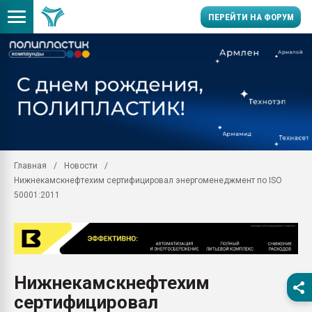
ПЕРЕЙТИ НА ФОРУМ
Помощь в подборе мат
Вакуум-формовочные 
ближайшее подмосковье
Подмосковье, Москва
28.07.2026 Автоматиза
первый план в перераб
Главная
Новости
пластмасс
Нижнекамскнефтехим сертифицировал энергоменеджмент по ISO
28.07.2026 "Техноникол
50001:2011
ситуацией на строител
Всё, что касается выду
бутылок
Материал поверхности 
вакуумного формовани
Нижнекамскнефтехим
сертифицировал
Продам отходы Компо
поликарбоната и АБС-п