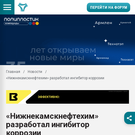
ПЕРЕЙТИ НА ФОРУМ
Продажа готового бизн
производство SPC лам
цикла
29.07.2026 ФРП помог 
заводу пластмасс" зах
ППЭ
Главная
Новости
Помощь в подборе мат
«Нижнекамскнефтехим» разработал ингибитор коррозии
Вакуум-формовочные 
ближайшее подмосковье
Подмосковье, Москва
28.07.2026 Автоматиза
первый план в перераб
«Нижнекамскнефтехим»
пластмасс
разработал ингибитор
28.07.2026 "Техноникол
ситуацией на строител
коррозии