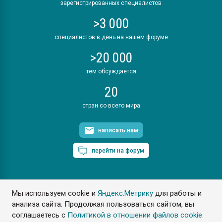
зарегистрированных специалистов
>3 000
специалистов в день на нашем форуме
>20 000
тем обсуждается
20
стран со всего мира
написать нам
перейти на форум
Мы используем cookie и
Яндекс.Метрику
для работы и
ПластЭксперт © 2006. Все права защищены
анализа сайта. Продолжая пользоваться сайтом, вы
Разрешается копирование материалов сайта с обязательной
ссылкой на www.e-plastic.ru
соглашаетесь с
Политикой в отношении файлов cookie
.