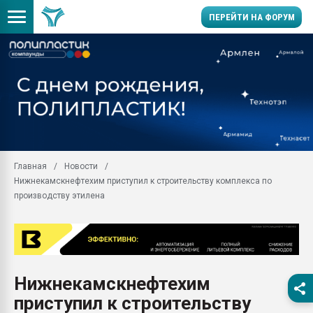
ПЕРЕЙТИ НА ФОРУМ
Продажа готового бизн
производство SPC лам
цикла
29.07.2026 ФРП помог 
заводу пластмасс" зах
ППЭ
Главная
Новости
Помощь в подборе мат
Нижнекамскнефтехим приступил к строительству комплекса по
Вакуум-формовочные 
производству этилена
ближайшее подмосковье
Подмосковье, Москва
28.07.2026 Автоматиза
первый план в перераб
пластмасс
Нижнекамскнефтехим
28.07.2026 "Техноникол
приступил к строительству
ситуацией на строител