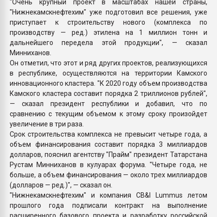
"Очень крупный проект в масштабах нашей страны,
"Нижнекамскнефтехим" уже подготовил все решения, уже
приступает к строительству нового (комплекса по
производству — ред.) этилена на 1 миллион тонн и
дальнейшего передела этой продукции", — сказал
Минниханов.
Он отметил, что этот и ряд других проектов, реализующихся
в республике, осуществляются на территории Камского
инновационного кластера. "К 2020 году объем производства
Камского кластера составит порядка 2 триллионов рублей",
— сказал президент республики и добавил, что по
сравнению с текущим объемом к этому сроку произойдет
увеличение в три раза.
Срок строительства комплекса не превысит четыре года, а
объем финансирования составит порядка 3 миллиардов
долларов, пояснил агентству "Прайм" президент Татарстана
Рустам Минниханов в кулуарах форума. "Четыре года, не
больше, а объем финансирования — около трех миллиардов
(долларов — ред.)", — сказал он.
"Нижнекамскнефтехим" и компания CB&I Lummus летом
прошлого года подписали контракт на выполнение
расширенного базового проекта и разработку российской