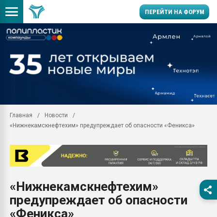
ПЕРЕЙТИ НА ФОРУМ
Продажа готового бизн
производство SPC лам
цикла
29.07.2026 ФРП помог 
заводу пластмасс" зах
ППЭ
Главная
Новости
Помощь в подборе мат
«Нижнекамскнефтехим» предупреждает об опасности «Феникса»
Вакуум-формовочные 
ближайшее подмосковье
Подмосковье, Москва
28.07.2026 Автоматиза
первый план в перераб
«Нижнекамскнефтехим»
пластмасс
предупреждает об опасности
28.07.2026 "Техноникол
ситуацией на строител
«Феникса»