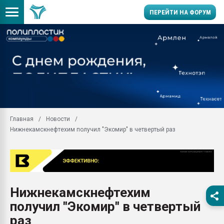
ПЕРЕЙТИ НА ФОРУМ
11.09.2020 Нанотрубки
универсальны, что рос
умельцы изготовили м
колонок полностью из 
Продажа готового бизн
производство SPC лам
цикла
Главная
Новости
Нижнекамскнефтехим получил "Экомир" в четвертый раз
29.07.2026 ФРП помог 
заводу пластмасс" зах
ППЭ
Помощь в подборе мат
Вакуум-формовочные 
Нижнекамскнефтехим
ближайшее подмосковье
Подмосковье, Москва
получил "Экомир" в четвертый
28.07.2026 Автоматиза
раз
первый план в перераб