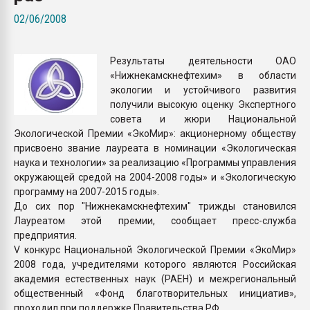
пластмасс
02/06/2008
28.07.2026 "Техноникол
ситуацией на строител
Результаты деятельности ОАО
«Нижнекамскнефтехим» в области
ПЕРЕЙТИ НА 
экологии и устойчивого развития
получили высокую оценку Экспертного
совета и жюри Национальной
Экологической Премии «ЭкоМир»: акционерному обществу
присвоено звание лауреата в номинации «Экологическая
наука и технологии» за реализацию «Программы управления
окружающей средой на 2004-2008 годы» и «Экологическую
программу на 2007-2015 годы».
До сих пор "Нижнекамскнефтехим" трижды становился
Лауреатом этой премии, сообщает пресс-служба
предприятия.
V конкурс Национальной Экологической Премии «ЭкоМир»
2008 года, учредителями которого являются Российская
академия естественных наук (РАЕН) и межрегиональный
общественный «Фонд благотворительных инициатив»,
проходил при поддержке Правительства РФ.