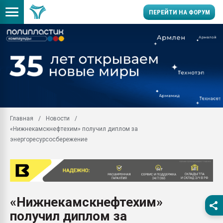
ПЕРЕЙТИ НА ФОРУМ
Продажа готового бизн
производство SPC лам
цикла
29.07.2026 ФРП помог 
заводу пластмасс" зах
ППЭ
Главная
Новости
Помощь в подборе мат
«Нижнекамскнефтехим» получил диплом за
Вакуум-формовочные 
энергоресурсосбережение
ближайшее подмосковье
Подмосковье, Москва
28.07.2026 Автоматиза
первый план в перераб
пластмасс
«Нижнекамскнефтехим»
28.07.2026 "Техноникол
получил диплом за
ситуацией на строител