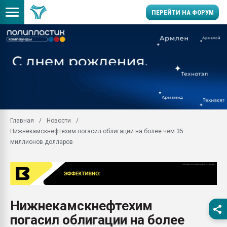
ПЕРЕЙТИ НА ФОРУМ
Продажа готового бизн
производство SPC лам
цикла
29.07.2026 ФРП помог 
заводу пластмасс" зах
ППЭ
Главная
Новости
Помощь в подборе мат
Нижнекамскнефтехим погасил облигации на более чем 35
Вакуум-формовочные 
миллионов долларов
ближайшее подмосковье
Подмосковье, Москва
28.07.2026 Автоматиза
первый план в перераб
пластмасс
Нижнекамскнефтехим
28.07.2026 "Техноникол
погасил облигации на более
ситуацией на строител