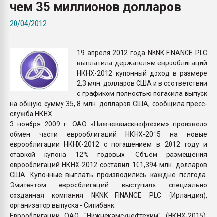
чем 35 миллионов долларов
Всё, что касается выду
бутылок
20/04/2012
ПЕРЕЙТИ НА 
19 апреля 2012 года NKNK FINANCE PLC
выплатила держателям еврооблигаций
НКНХ-2012 купонный доход в размере
2,3 млн. долларов США и в соответствии
с графиком полностью погасила выпуск
на общую сумму 35, 8 млн. долларов США, сообщила пресс-
служба НКНХ.
3 ноября 2009 г. ОАО «Нижнекамскнефтехим» произвело
обмен части еврооблигаций НКНХ-2015 на новые
еврооблигации НКНХ-2012 с погашением в 2012 году и
ставкой купона 12% годовых. Объем размещения
еврооблигаций НКНХ-2012 составил 101,394 млн. долларов
США. Купонные выплаты производились каждые полгода.
Эмитентом еврооблигаций выступила специально
созданная компания NKNK FINANCE PLC (Ирландия),
организатор выпуска - Ситибанк.
Еврооблигации ОАО "Нижнекамскнефтехим" (НКНХ-2015),