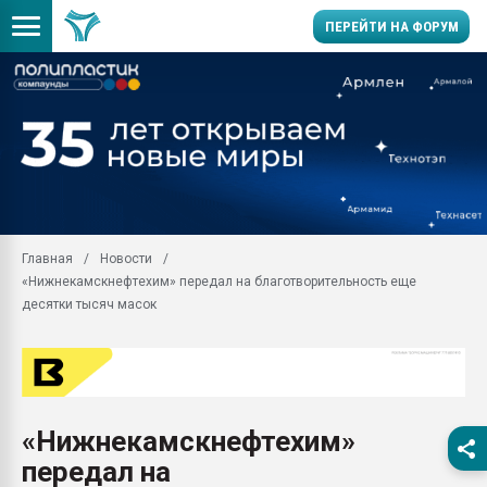
ПЕРЕЙТИ НА ФОРУМ
Продажа готового бизн
производство SPC лам
цикла
29.07.2026 ФРП помог 
заводу пластмасс" зах
ППЭ
Главная
Новости
Помощь в подборе мат
«Нижнекамскнефтехим» передал на благотворительность еще
Вакуум-формовочные 
десятки тысяч масок
ближайшее подмосковье
Подмосковье, Москва
28.07.2026 Автоматиза
первый план в перераб
пластмасс
«Нижнекамскнефтехим»
28.07.2026 "Техноникол
передал на
ситуацией на строител