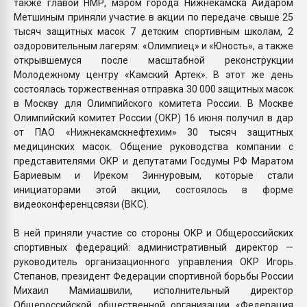
также главой НМР, мэром города Нижнекамска Айдаром
Метшиным приняли участие в акции по передаче свыше 25
тысяч защитных масок 7 детским спортивным школам, 2
оздоровительным лагерям: «Олимпиец» и «Юность», а также
открывшемуся после масштабной реконструкции
Молодежному центру «Камский Артек». В этот же день
состоялась торжественная отправка 30 000 защитных масок
в Москву для Олимпийского комитета России. В Москве
Олимпийский комитет России (ОКР) 16 июня получил в дар
от ПАО «Нижнекамскнефтехим» 30 тысяч защитных
медицинских масок. Общение руководства компании с
представителями ОКР и депутатами Госдумы РФ Маратом
Бариевым и Иреком Зиннуровым, которые стали
инициаторами этой акции, состоялось в форме
видеоконференцсвязи (ВКС).
В ней приняли участие со стороны ОКР и Общероссийских
спортивных федераций: административный директор —
руководитель организационного управления ОКР Игорь
Степанов, президент Федерации спортивной борьбы России
Михаил Мамиашвили, исполнительный директор
Общероссийской общественной организации «Федерация