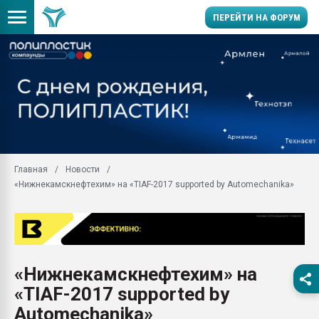
ПЕРЕЙТИ НА ФОРУМ
Помощь в подборе мат
Вакуум-формовочные 
ближайшее подмосковье
Подмосковье, Москва
28.07.2026 Автоматиза
первый план в перераб
Главная
Новости
пластмасс
«Нижнекамскнефтехим» на «TIAF-2017 supported by Automechanika»
28.07.2026 "Техноникол
ситуацией на строител
Всё, что касается выду
бутылок
«Нижнекамскнефтехим» на
Материал поверхности 
вакуумного формовани
«TIAF-2017 supported by
Продам отходы Компо
Automechanika»
поликарбоната и АБС-п