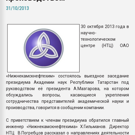
Всё, что касается выду
31/10/2013
бутылок
30 октября 2013 года в
ПЕРЕЙТИ НА 
научно-
технологическом
центре (НТЦ) ОАО
«Нижнекамскнефтехим» состоялось выездное заседание
президиума Академии наук Республики Татарстан под
руководством её президента А.Мазгарова, на котором
обсуждались вопросы, касающиеся укрепления
сотрудничества представителей академической науки и
производства, говорится в сообщении компании.
С приветствием к членам президиума обратился главный
инженер «Нижнекамскнефтехима» Х.Гильманов. Директор
НТЦ В.Погребцов рассказал о направлениях деятельности