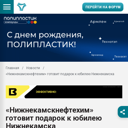
ПЕРЕЙТИ НА ФОРУМ
Продажа готового бизн
производство SPC лам
цикла
29.07.2026 ФРП помог 
заводу пластмасс" зах
ППЭ
Главная
Новости
Помощь в подборе мат
«Нижнекамскнефтехим» готовит подарок к юбилею Нижнекамска
Вакуум-формовочные 
ближайшее подмосковье
Подмосковье, Москва
28.07.2026 Автоматиза
первый план в перераб
«Нижнекамскнефтехим»
пластмасс
готовит подарок к юбилею
28.07.2026 "Техноникол
ситуацией на строител
Нижнекамска