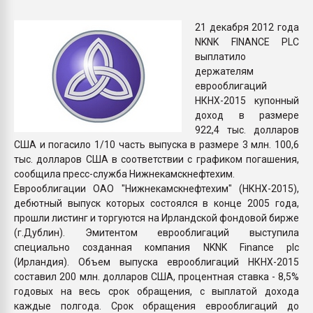
Всё, что касается выду
бутылок
21 декабря 2012 года
NKNK FINANCE PLC
выплатило
ПЕРЕЙТИ НА 
держателям
еврооблигаций
НКНХ-2015 купонный
доход в размере
922,4 тыс. долларов
США и погасило 1/10 часть выпуска в размере 3 млн. 100,6
тыс. долларов США в соответствии с графиком погашения,
сообщила пресс-служба Нижнекамскнефтехим.
Еврооблигации ОАО "Нижнекамскнефтехим" (НКНХ-2015),
дебютный выпуск которых состоялся в конце 2005 года,
прошли листинг и торгуются на Ирландской фондовой бирже
(г.Дублин). Эмитентом еврооблигаций выступила
специально созданная компания NKNK Finance plc
(Ирландия). Объем выпуска еврооблигаций НКНХ-2015
составил 200 млн. долларов США, процентная ставка - 8,5%
годовых на весь срок обращения, с выплатой дохода
каждые полгода. Срок обращения еврооблигаций до