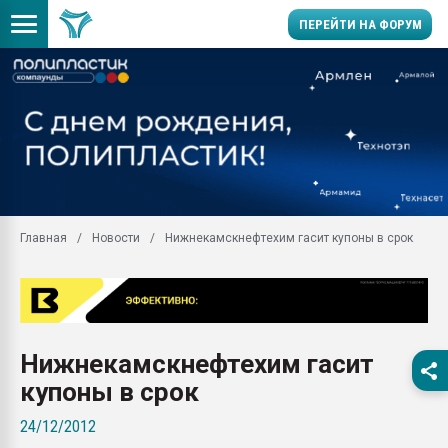
ПЕРЕЙТИ НА ФОРУМ
Продажа готового бизн
производство SPC лам
цикла
29.07.2026 ФРП помог 
заводу пластмасс" зах
ППЭ
Главная
Новости
Нижнекамскнефтехим гасит купоны в срок
Помощь в подборе мат
Вакуум-формовочные 
ближайшее подмосковье
Подмосковье, Москва
28.07.2026 Автоматиза
Нижнекамскнефтехим гасит
первый план в перераб
пластмасс
купоны в срок
28.07.2026 "Техноникол
24/12/2012
ситуацией на строител