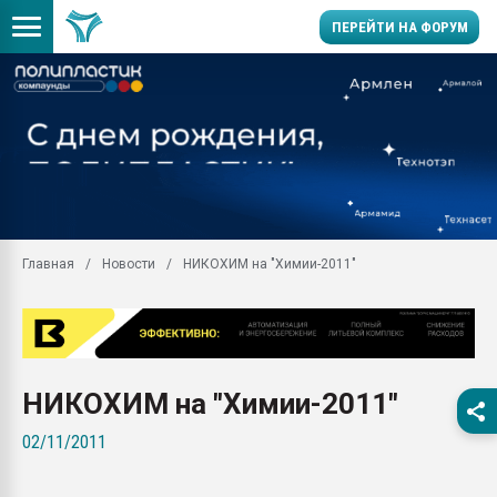
ПЕРЕЙТИ НА ФОРУМ
Продажа готового бизн
производство SPC лам
цикла
29.07.2026 ФРП помог 
заводу пластмасс" зах
ППЭ
Главная
Новости
НИКОХИМ на "Химии-2011"
Помощь в подборе мат
Вакуум-формовочные 
ближайшее подмосковье
Подмосковье, Москва
28.07.2026 Автоматиза
НИКОХИМ на "Химии-2011"
первый план в перераб
пластмасс
02/11/2011
28.07.2026 "Техноникол
ситуацией на строител