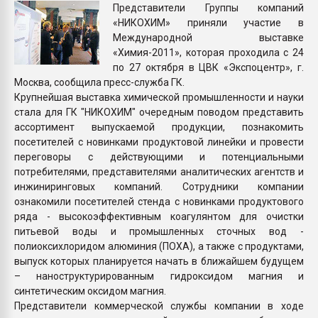
Представители Группы компаний
Всё, что касается выду
«НИКОХИМ» приняли участие в
бутылок
Международной выставке
«Химия-2011», которая проходила с 24
ПЕРЕЙТИ НА 
по 27 октября в ЦВК «Экспоцентр», г.
Москва, сообщила пресс-служба ГК.
Крупнейшая выставка химической промышленности и науки
стала для ГК "НИКОХИМ" очередным поводом представить
ассортимент выпускаемой продукции, познакомить
посетителей с новинками продуктовой линейки и провести
переговоры с действующими и потенциальными
потребителями, представителями аналитических агентств и
инжиниринговых компаний. Сотрудники компании
ознакомили посетителей стенда с новинками продуктового
ряда - высокоэффективным коагулянтом для очистки
питьевой воды и промышленных сточных вод -
полиоксихлоридом алюминия (ПОХА), а также с продуктами,
выпуск которых планируется начать в ближайшем будущем
– наноструктурированным гидроксидом магния и
синтетическим оксидом магния.
Представители коммерческой службы компании в ходе