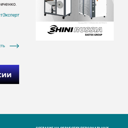
риченко.
тЭксперт
сть