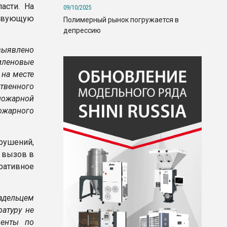
асти. На
09/10/2025
ствующую
Полимерный рынок погружается в
депрессию
выявлено
иленовые
на месте
твенного
пожарной
ожарного
рушений,
а вызов в
ративное
адельцем
ратуру не
менты по