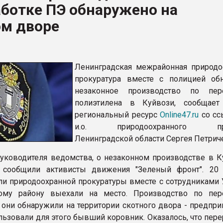
ботке ПЭ обнаружено на
ва ПЭТ
ом дворе
ФОРУМ
Ленинградская межрайонная природо
прокуратура вместе с полицией об
незаконное производство по пере
полиэтилена в Куйвози, сообщает
региональный ресурс
Online47.ru
со сс
и.о. природоохранного про
Ленинградской области Сергея Петрич
уководителя ведомства, о незаконном производстве в К
у сообщили активисты движения "Зеленый фронт". 20
ли природоохранной прокуратуры вместе с сотрудниками
ому району выехали на место. Производство по пер
 они обнаружили на территории скотного двора - предпр
льзовали для этого бывший коровник. Оказалось, что пер