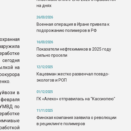
на днях
26/03/2026
Военная операция в Иране привела к
подорожанию полимеров в РФ
охранная
16/03/2026
наружила
Показатели нефтехимиков в 2025 году
работке
сильно просели
 сегодня
ылкой на
12/12/2025
Кацевман жестко развенчал псевдо-
курора
экологов и РОП
енко.
01/12/2025
уйвози в
ГК «Алеко» отправилась на "Кассиопею"
 февраля
 УМВД по
11/11/2025
еработке
Финская компания заявила о революции
иимчивые
в рециклинге полимеров
еработкой