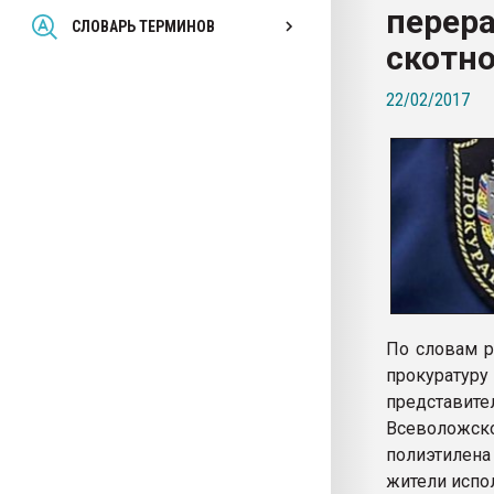
перера
Всё, что касается выду
СЛОВАРЬ ТЕРМИНОВ
бутылок
скотн
22/02/2017
ПЕРЕЙТИ НА 
По словам р
прокуратур
представите
Всеволожск
полиэтилена
жители испо