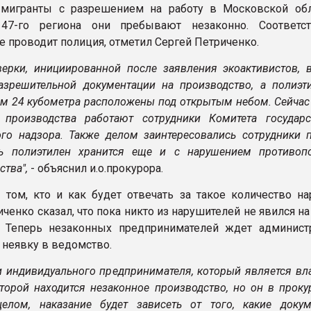
 мигранты с разрешением на работу в Московской обл
 47-го региона они пребывают незаконно. Соответ
е проводит полиция, отметил Сергей Петриченко.
верки, инициированной после заявления экоактивистов, 
разрешительной документации на производство, а полиэт
м 24 кубометра расположены под открытым небом. Сейчас 
 производства работают сотрудники Комитета государс
ого надзора. Также делом заинтересовались сотрудники 
дь полиэтилен хранится еще и с нарушением противоп
ства",
- объяснил и.о.прокурора.
 том, кто и как будет отвечать за такое количество на
ченко сказал, что пока никто из нарушителей не явился н
. Теперь незаконных предпринимателей ждет админист
 неявку в ведомство.
 индивидуального предпринимателя, который является вл
оторой находится незаконное производство, но он в проку
елом, наказание будет зависеть от того, какие доку