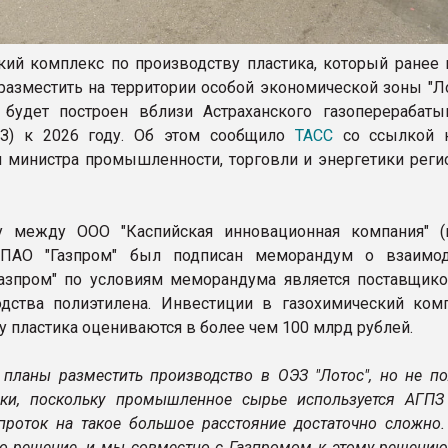
кий комплекс по производству пластика, который ранее 
разместить на территории особой экономической зоны "Ло
 будет построен вблизи Астраханского газоперерабат
ПЗ) к 2026 году. Об этом сообщило
ТАСС
со ссылкой н
 министра промышленности, торговли и энергетики реги
у между ООО "Каспийская инновационная компания" (
 ПАО "Газпром" был подписан меморандум о взаимод
азпром" по условиям меморандума является поставщик
дства полиэтилена. Инвестиции в газохимический ком
у пластика оцениваются в более чем 100 млрд рублей.
 планы разместить производство в ОЭЗ "Лотос", но не по
ски, поскольку промышленное сырье используется АГПЗ
проток на такое большое расстояние достаточно сложно.
о решение, и мы совместно с Газпромом к этому решению