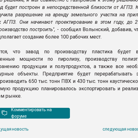
вод будет построен в непосредственной близости от АГПЗ.
учила разрешение на аренду земельного участка на при
к АГПЗ. Они начинают проектирование в этом году, до 2
оизводство построить",
- сообщил Волынский, добавив, чт
полагает создание более 100 рабочих мест.
ется, что завод по производству пластика будет 
венные мощности по пиролизу, производству полиэ
хранению продукции и полупродуктов, а также все нео
турные объекты. Предприятие будет перерабатывать 
роизводить 650 тыс. тонн ПВХ и 430 тыс. тонн каустическ
емую продукцию планировалось экспортировать и реали
ем рынке.
Комментировать на
форуме
ущая новость
следующая ново