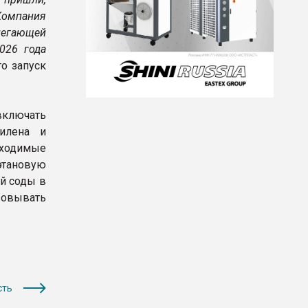
 Компания
легающей
026 года
о запуск
включать
тилена и
бходимые
этановую
ой соды в
зовывать
сть