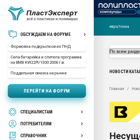
евро/тонна
Продажа готового бизн
ОБСУЖДАЕМ НА ФОРУМЕ
производство SPC лам
цикла
Формовка подкрылков из ПНД
29.07.2026 ФРП помог 
Села батарейка и слетела программа
заводу пластмасс" зах
на BMB KW22PI/1300 2006 г.в.
ППЭ
НОВОСТИ
КАТА
Поддельная смазка на рынке
Помощь в подборе мат
Вакуум-формовочные 
Главная
Нов
ПЕРЕЙТИ НА ФОРУМ
ближайшее подмосковье
Подмосковье, Москва
28.07.2026 Автоматиза
СПЕЦИАЛИСТАМ
первый план в перераб
пластмасс
ПОТРЕБИТЕЛЯМ
28.07.2026 "Техноникол
Несущ
ситуацией на строител
СПРАВОЧНИК