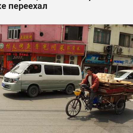
е переехал
ва ПЭТ
ФОРУМ