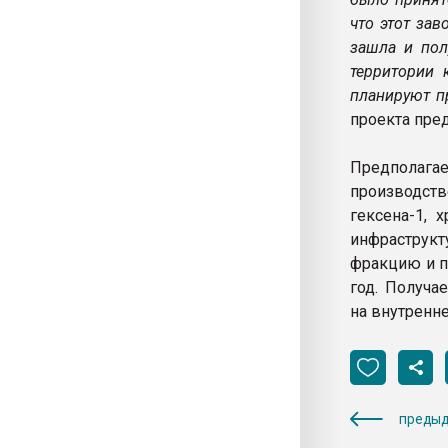
что этот за
зашла и пол
территории 
планируют пр
проекта пред
Предполага
производст
гексена-1, 
инфраструк
фракцию и п
год. Получа
на внутренн
предыд