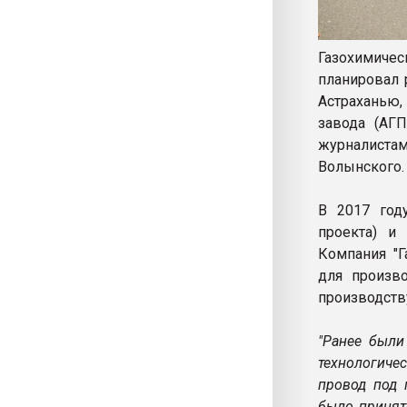
Газохимичес
планировал 
Астраханью,
завода (АГ
журналистам
Волынского.
В 2017 год
проекта) и
Компания "Г
для произво
производств
"Ранее были
технологиче
провод под 
было принят