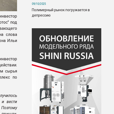
09/10/2025
Полимерный рынок погружается в
депрессию
инвестор
тос" под
ывающего
а слова
она Ильи
инвестор
ействии.
ом сырья
плекс по
лучилось
 и вести
 Поэтому
 пришли,