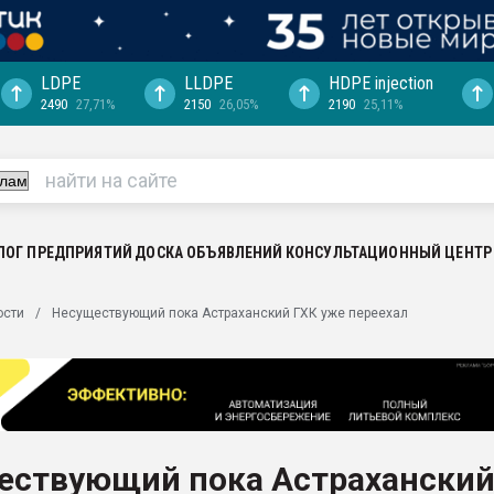
LDPE
LLDPE
HDPE injection
2490
27,71%
2150
26,05%
2190
25,11%
еса -
ината полного
"Ижевскому
ватить рынок
ЛОГ ПРЕДПРИЯТИЙ
ДОСКА ОБЪЯВЛЕНИЙ
КОНСУЛЬТАЦИОННЫЙ ЦЕНТР
ериала
машины:
ости
Несуществующий пока Астраханский ГХК уже переехал
, с.-в.
ция выходит на
отке
ь" довольна
ествующий пока Астрахански
ьном рынке