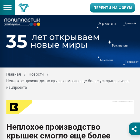
ПЕРЕЙТИ НА ФОРУМ
Помощь в подборе мат
Вакуум-формовочные 
ближайшее подмосковье
Подмосковье, Москва
28.07.2026 Автоматиза
первый план в перераб
Главная
Новости
пластмасс
Неплохое производство крышек смогло еще более ускориться из-за
28.07.2026 "Техноникол
нацпроекта
ситуацией на строител
Всё, что касается выду
бутылок
Материал поверхности 
вакуумного формовани
Неплохое производство
крышек смогло еще более
Продам отходы Компо
поликарбоната и АБС-п