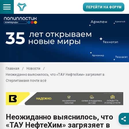
ПЕРЕЙТИ НА ФОРУМ
Продажа готового бизн
производство SPC лам
цикла
29.07.2026 ФРП помог 
заводу пластмасс" зах
ППЭ
Главная
Новости
Помощь в подборе мат
Неожиданно выяснилось, что «ТАУ НефтеХим» загрязяет в
Вакуум-формовочные 
Стерлитамаке почти всё
ближайшее подмосковье
Подмосковье, Москва
28.07.2026 Автоматиза
первый план в перераб
пластмасс
Неожиданно выяснилось, что
28.07.2026 "Техноникол
«ТАУ НефтеХим» загрязяет в
ситуацией на строител