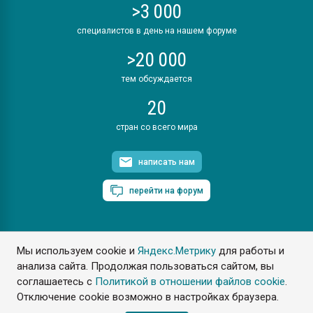
>3 000
специалистов в день на нашем форуме
>20 000
тем обсуждается
20
стран со всего мира
написать нам
перейти на форум
Мы используем cookie и
Яндекс.Метрику
для работы и
ПластЭксперт © 2006. Все права защищены
анализа сайта. Продолжая пользоваться сайтом, вы
Разрешается копирование материалов сайта с обязательной
ссылкой на www.e-plastic.ru
соглашаетесь с
Политикой в отношении файлов cookie
.
Отключение cookie возможно в настройках браузера.
Разработка сайта