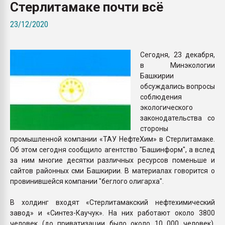
Стерлитамаке почти всё
Всё, что касается выду
бутылок
23/12/2020
ПЕРЕЙТИ НА 
Сегодня, 23 декабря,
в Минэкологии
Башкирии
обсуждались вопросы
соблюдения
экологического
законодательства со
стороны
промышленной компании «ТАУ НефтеХим» в Стерлитамаке.
Об этом сегодня сообщило агентство "Башинформ", а вслед
за ним многие десятки различных ресурсов поменьше и
сайтов районных сми Башкирии. В материалах говорится о
провинившейся компании "беглого олигарха".
В холдинг входят «Стерлитамакский нефтехимический
завод» и «Синтез-Каучук». На них работают около 3800
человек (до приватизации было около 10 000 человек).