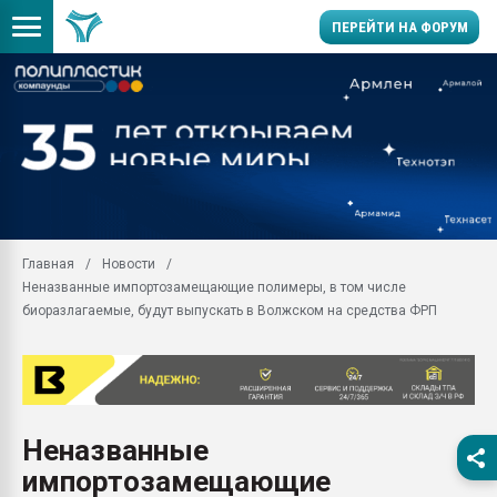
ПЕРЕЙТИ НА ФОРУМ
11.09.2020 Нанотрубки
универсальны, что рос
умельцы изготовили м
колонок полностью из 
Продажа готового бизн
производство SPC лам
цикла
Главная
Новости
Неназванные импортозамещающие полимеры, в том числе
29.07.2026 ФРП помог 
заводу пластмасс" зах
биоразлагаемые, будут выпускать в Волжском на средства ФРП
ППЭ
Помощь в подборе мат
Вакуум-формовочные 
ближайшее подмосковье
Подмосковье, Москва
Неназванные
импортозамещающие
28.07.2026 Автоматиза
первый план в перераб