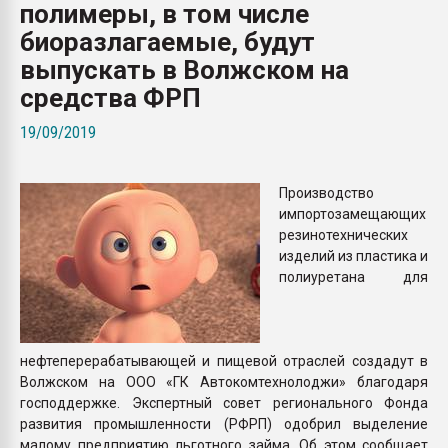
полимеры, в том числе
пластмасс
биоразлагаемые, будут
28.07.2026 "Техноникол
выпускать в Волжском на
ситуацией на строител
средства ФРП
ПЕРЕЙТИ НА 
19/09/2019
Производство
импортозамещающих
резинотехнических
изделий из пластика и
полиуретана для
нефтеперерабатывающей и пищевой отраслей создадут в
Волжском на ООО «ГК Автокомтехнолоджи» благодаря
господдержке. Экспертный совет регионального Фонда
развития промышленности (РФРП) одобрил выделение
малому предприятию льготного займа. Об этом сообщает