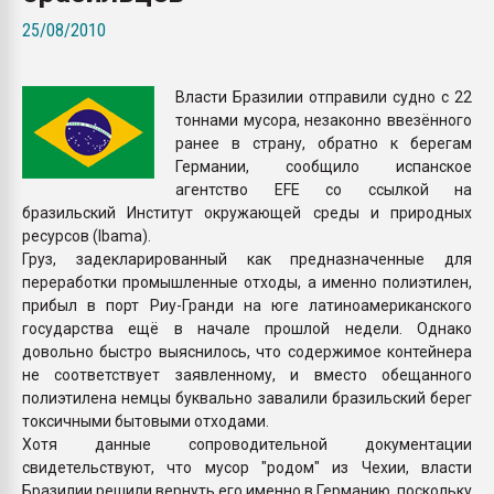
Всё, что касается выду
25/08/2010
бутылок
Власти Бразилии отправили судно с 22
ПЕРЕЙТИ НА 
тоннами мусора, незаконно ввезённого
ранее в страну, обратно к берегам
Германии, сообщило испанское
агентство EFE со ссылкой на
бразильский Институт окружающей среды и природных
ресурсов (Ibama).
Груз, задекларированный как предназначенные для
переработки промышленные отходы, а именно полиэтилен,
прибыл в порт Риу-Гранди на юге латиноамериканского
государства ещё в начале прошлой недели. Однако
довольно быстро выяснилось, что содержимое контейнера
не соответствует заявленному, и вместо обещанного
полиэтилена немцы буквально завалили бразильский берег
токсичными бытовыми отходами.
Хотя данные сопроводительной документации
свидетельствуют, что мусор "родом" из Чехии, власти
Бразилии решили вернуть его именно в Германию, поскольку