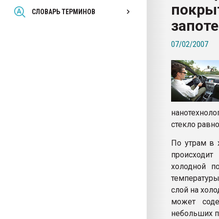
покры
Всё, что касается выду
СЛОВАРЬ ТЕРМИНОВ
бутылок
запоте
07/02/2007
ПЕРЕЙТИ НА 
нанотехноло
стекло равн
По утрам в 
происходит 
холодной по
температуры
слой на холо
может соде
небольших п