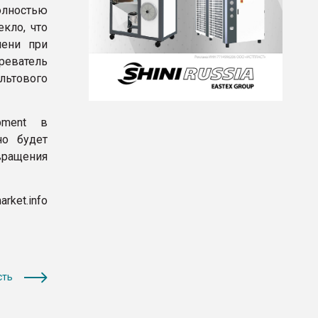
олностью
кло, что
мени при
реватель
льтового
opment в
но будет
вращения
rket.info
сть