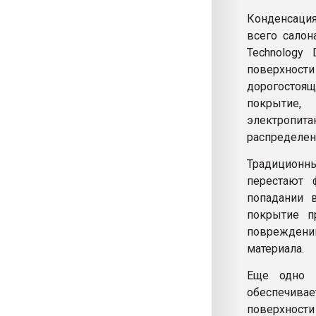
Конденсация
всего салона
Technology
поверхности
дорогостоя
покрытие,
электропит
распределен
Традиционн
перестают 
попадании 
покрытие п
повреждени
материала.
Еще одно 
обеспечива
поверхности