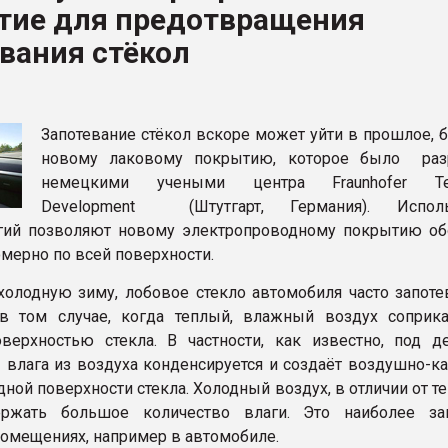
тие для предотвращения
ва ПЭТ
вания стёкол
ФОРУМ
Запотевание стёкол вскоре может уйти в прошлое, 
новому лаковому покрытию, которое было раз
немецкими учеными центра Fraunhofer Tec
Development (Штутгарт, Германия). Исполь
гий позволяют новому электропроводному покрытию об
омерно по всей поверхности.
холодную зиму, лобовое стекло автомобиля часто запотев
в том случае, когда теплый, влажный воздух соприка
верхностью стекла. В частности, как известно, под д
 влага из воздуха конденсируется и создаёт воздушно-к
дной поверхности стекла. Холодный воздух, в отличии от те
ржать большое количество влаги. Это наиболее за
омещениях, например в автомобиле.