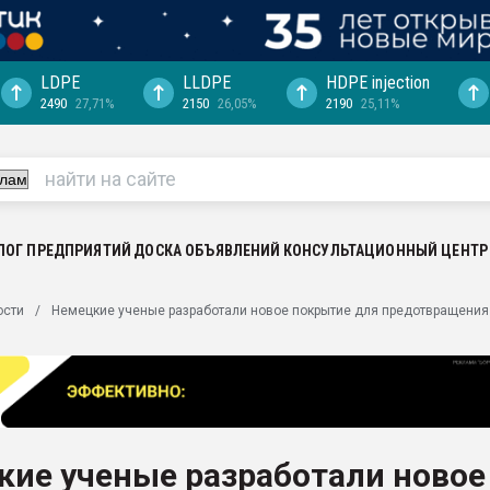
LDPE
LLDPE
HDPE injection
2490
27,71%
2150
26,05%
2190
25,11%
еса -
ината полного
"Ижевскому
ватить рынок
ЛОГ ПРЕДПРИЯТИЙ
ДОСКА ОБЪЯВЛЕНИЙ
КОНСУЛЬТАЦИОННЫЙ ЦЕНТР
ериала
машины:
ости
Немецкие ученые разработали новое покрытие для предотвращения
, с.-в.
ция выходит на
отке
ь" довольна
кие ученые разработали новое
ьном рынке