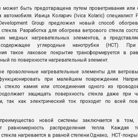
 может быть предотвращена путем проветривания или 
 автомобиля. Ивица Коларич (Ivica Kolaric) специалист F
 Development Group предложил новый способ обогре
 стекла. Разработка для обогрева ветрового стекла сост
щих медных нагревательных элементов, а представля
 содержащее углеродные нанотрубки (НСТ). При
ания такое лаковое покрытие трансформируется в ра
ный по поверхности нагревательный элемент.
ые проволочные нагревательные элементы для ветровы
функционировать при малейшем повреждении. Напри
в стекло камня или отсоединения одного из проводо
родолжает защищать поверхность стекла даже при ч
и, так как электрический ток проходит по всей пов
преимущество новой системы заключается в том, 
ет равномерность распределения тепла. Каждая т
 стекла нагревается в равной степени.Однако, НСТ-покры