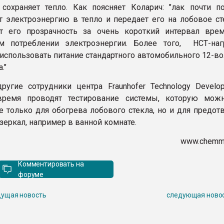
сохраняет тепло. Как поясняет Коларич: "лак почти п
т электроэнергию в тепло и передает его на лобовое сте
ет его прозрачность за очень короткий интервал вре
м потреблении электроэнергии. Более того, НСТ-наг
использовать питание стандартного автомобильного 12-во
."
ругие сотрудники центра Fraunhofer Technology Devel
время проводят тестирование системы, которую мож
е только для обогрева лобового стекла, но и для предот
зеркал, например в ванной комнате.
www.chemma
Комментировать на
форуме
ущая новость
следующая ново