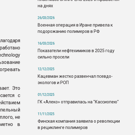
на днях
26/03/2026
Военная операция в Иране привела к
подорожанию полимеров в РФ
благодаря
16/03/2026
работано
Показатели нефтехимиков в 2025 году
hnology
сильно просели
зование
огревать
12/12/2025
Кацевман жестко развенчал псевдо-
экологов и РОП
ает. Это
01/12/2025
сается с
ГК «Алеко» отправилась на "Кассиопею"
ействием
апельный
11/11/2025
плого, не
Финская компания заявила о революции
метно в
в рециклинге полимеров