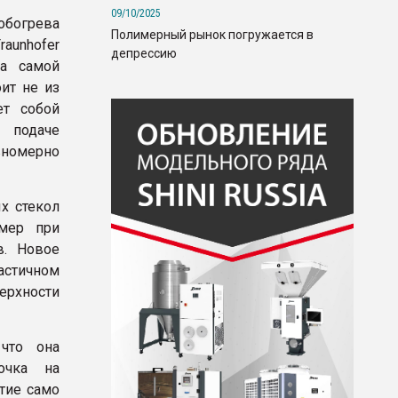
09/10/2025
обогрева
Полимерный рынок погружается в
raunhofer
депрессию
ва самой
оит не из
ет собой
 подаче
вномерно
х стекол
мер при
в. Новое
астичном
ерхности
что она
очка на
тие само