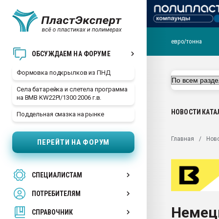
евро/тонна
Продажа готового бизн
ОБСУЖДАЕМ НА ФОРУМЕ
производство SPC лам
цикла
Формовка подкрылков из ПНД
29.07.2026 ФРП помог 
Села батарейка и слетела программа
заводу пластмасс" зах
на BMB KW22PI/1300 2006 г.в.
ППЭ
НОВОСТИ
КАТА
Поддельная смазка на рынке
Помощь в подборе мат
Вакуум-формовочные 
Главная
Нов
ПЕРЕЙТИ НА ФОРУМ
ближайшее подмосковье
Подмосковье, Москва
28.07.2026 Автоматиза
СПЕЦИАЛИСТАМ
первый план в перераб
пластмасс
ПОТРЕБИТЕЛЯМ
28.07.2026 "Техноникол
Немец
ситуацией на строител
СПРАВОЧНИК