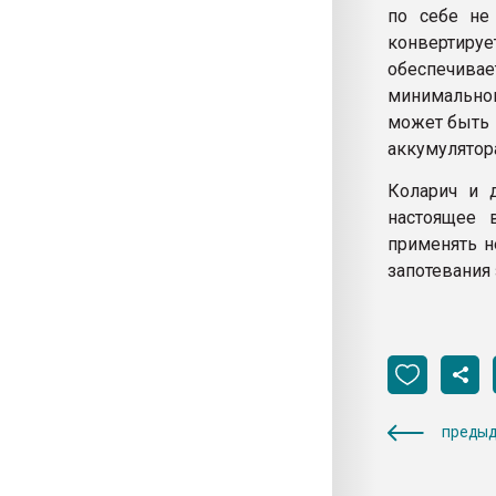
по себе не 
конвертируе
обеспечива
минимально
может быть 
аккумулятора
Коларич и д
настоящее 
применять н
запотевания 
предыд