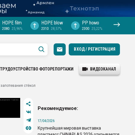
HDPE film
HDPE blow
PP hомо
2080
25,96%
2310
28,57%
2300
25,22%
ВХОД / РЕГИСТРАЦИЯ
ТРУДОУСТРОЙСТВО
ФОТОРЕПОРТАЖИ
ВИДЕОКАНАЛ
 запотевания стёкол
Рекомендуемое:
17/04/2026
Крупнейшая мировая выставка
пластмасс CHINAPLAS 2026 открывается