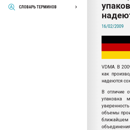
упаков
Всё, что касается выду
СЛОВАРЬ ТЕРМИНОВ
бутылок
надеют
16/02/2009
ПЕРЕЙТИ НА 
VDMA. В 200
как произв
надеются со
В отличие о
упаковка 
уверенность
объемы произ
ближайшем
объединени