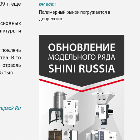
09 г. еще
09/10/2025
Полимерный рынок погружается в
депрессию
основных
юнктуры и
повлечь
ва. В то
 отрасль
5 тыс.
nipack.Ru