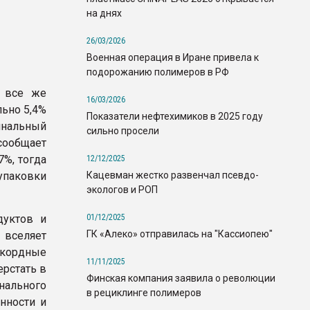
на днях
26/03/2026
Военная операция в Иране привела к
подорожанию полимеров в РФ
м все же
16/03/2026
льно 5,4%
Показатели нефтехимиков в 2025 году
инальный
сильно просели
 сообщает
%, тогда
12/12/2025
Кацевман жестко развенчал псевдо-
упаковки
экологов и РОП
01/12/2025
дуктов и
ГК «Алеко» отправилась на "Кассиопею"
вселяет
екордные
11/11/2025
ерстать в
Финская компания заявила о революции
ального
в рециклинге полимеров
нности и