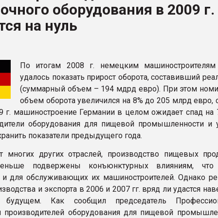
очного оборудования в 2009 г.
ва ПЭТ
ся на нуль
ФОРУМ
По итогам 2008 г. немецким машиностроителя
удалось показать прирост оборота, составивший реа
(суммарный объем – 194 мдрд евро). При этом ном
объем оборота увеличился на 8% до 205 млрд евро,
9 г. машиностроение Германии в целом ожидает спад на 7
одители оборудования для пищевой промышленности и 
хранить показатели предыдущего года.
т многих других отраслей, производство пищевых про
меньше подвержены конъюнктурных влияниям, что 
 и для обслуживающих их машиностроителей. Однако р
водства и экспорта в 2006 и 2007 гг. вряд ли удастся нав
 будущем. Как сообщил председатель Профессион
я производителей оборудования для пищевой промышле