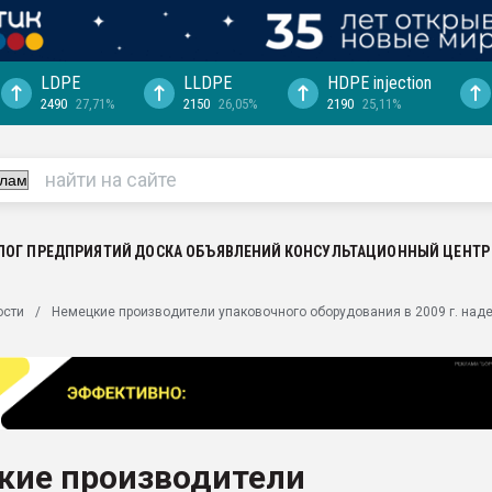
LDPE
LLDPE
HDPE injection
2490
27,71%
2150
26,05%
2190
25,11%
еса -
ината полного
"Ижевскому
ватить рынок
ЛОГ ПРЕДПРИЯТИЙ
ДОСКА ОБЪЯВЛЕНИЙ
КОНСУЛЬТАЦИОННЫЙ ЦЕНТР
ериала
машины:
ости
Немецкие производители упаковочного оборудования в 2009 г. наде
, с.-в.
ция выходит на
отке
ь" довольна
кие производители
ьном рынке