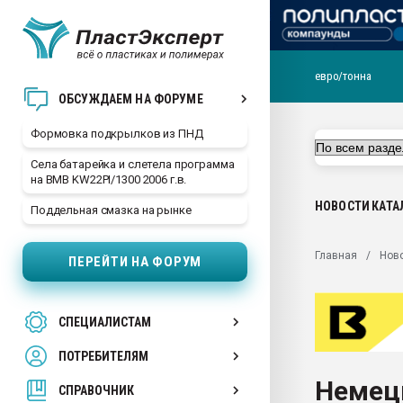
евро/тонна
Продажа готового бизн
ОБСУЖДАЕМ НА ФОРУМЕ
производство SPC лам
цикла
Формовка подкрылков из ПНД
29.07.2026 ФРП помог 
Села батарейка и слетела программа
заводу пластмасс" зах
на BMB KW22PI/1300 2006 г.в.
ППЭ
НОВОСТИ
КАТА
Поддельная смазка на рынке
Помощь в подборе мат
Вакуум-формовочные 
Главная
Нов
ПЕРЕЙТИ НА ФОРУМ
ближайшее подмосковье
Подмосковье, Москва
28.07.2026 Автоматиза
СПЕЦИАЛИСТАМ
первый план в перераб
пластмасс
ПОТРЕБИТЕЛЯМ
28.07.2026 "Техноникол
Немец
ситуацией на строител
СПРАВОЧНИК