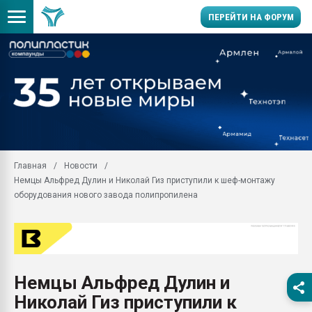
ПЕРЕЙТИ НА ФОРУМ
Помощь в подборе мат
Вакуум-формовочные 
ближайшее подмосковье
Подмосковье, Москва
28.07.2026 Автоматиза
первый план в перераб
Главная
Новости
пластмасс
Немцы Альфред Дулин и Николай Гиз приступили к шеф-монтажу
28.07.2026 "Техноникол
оборудования нового завода полипропилена
ситуацией на строител
Всё, что касается выду
бутылок
Материал поверхности 
вакуумного формовани
Немцы Альфред Дулин и
Николай Гиз приступили к
Продам отходы Компо
поликарбоната и АБС-п