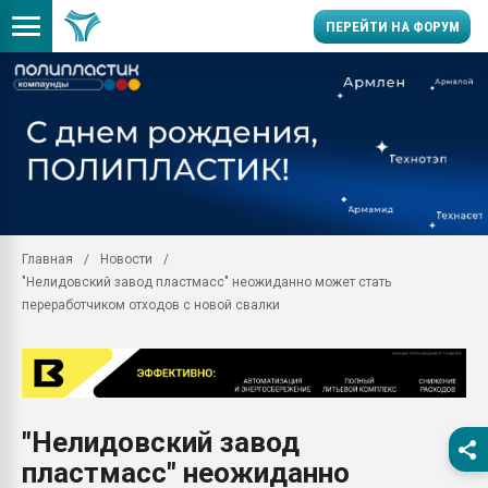
ПЕРЕЙТИ НА ФОРУМ
Продажа готового бизн
производство SPC лам
цикла
29.07.2026 ФРП помог 
заводу пластмасс" зах
ППЭ
Главная
Новости
Помощь в подборе мат
"Нелидовский завод пластмасс" неожиданно может стать
Вакуум-формовочные 
переработчиком отходов с новой свалки
ближайшее подмосковье
Подмосковье, Москва
28.07.2026 Автоматиза
первый план в перераб
пластмасс
"Нелидовский завод
28.07.2026 "Техноникол
пластмасс" неожиданно
ситуацией на строител