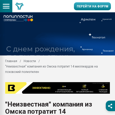
ПЕРЕЙТИ НА ФОРУМ
Продажа готового бизн
производство SPC лам
цикла
29.07.2026 ФРП помог 
заводу пластмасс" зах
ППЭ
Главная
Новости
Помощь в подборе мат
"Неизвестная" компания из Омска потратит 14 миллиардов на
Вакуум-формовочные 
псковский полиэтилен
ближайшее подмосковье
Подмосковье, Москва
28.07.2026 Автоматиза
первый план в перераб
пластмасс
"Неизвестная" компания из
28.07.2026 "Техноникол
Омска потратит 14
ситуацией на строител