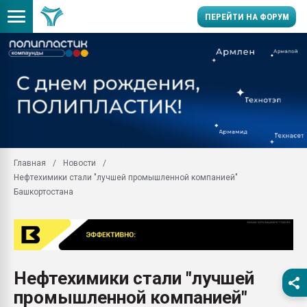
ПЕРЕЙТИ НА ФОРУМ
Продажа готового бизн
производство SPC лам
цикла
29.07.2026 ФРП помог 
заводу пластмасс" зах
ППЭ
Главная
Новости
Помощь в подборе мат
Нефтехимики стали "лучшей промышленной компанией"
Вакуум-формовочные 
Башкортостана
ближайшее подмосковье
Подмосковье, Москва
28.07.2026 Автоматиза
первый план в перераб
пластмасс
Нефтехимики стали "лучшей
28.07.2026 "Техноникол
промышленной компанией"
ситуацией на строител