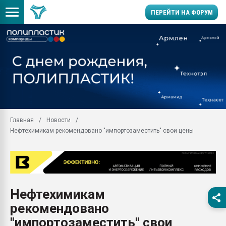
ПЕРЕЙТИ НА ФОРУМ
Помощь в подборе мат
Вакуум-формовочные 
ближайшее подмосковье
Подмосковье, Москва
28.07.2026 Автоматиза
первый план в перераб
Главная
Новости
пластмасс
Нефтехимикам рекомендовано "импортозаместить" свои цены
28.07.2026 "Техноникол
ситуацией на строител
Всё, что касается выду
бутылок
Нефтехимикам
Материал поверхности 
вакуумного формовани
рекомендовано
Продам отходы Компо
"импортозаместить" свои
поликарбоната и АБС-п