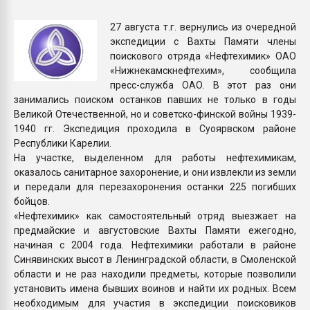
Всё, что касается выду
бутылок
27 августа т.г. вернулись из очередной
экспедиции с Вахты Памяти члены
поискового отряда «Нефтехимик» ОАО
ПЕРЕЙТИ НА 
«Нижнекамскнефтехим», сообщила
пресс-служба ОАО. В этот раз они
занимались поиском останков павших не только в годы
Великой Отечественной, но и советско-финской войны 1939-
1940 гг. Экспедиция проходила в Суоярвском районе
Республики Карелии.
На участке, выделенном для работы нефтехимикам,
оказалось санитарное захоронение, и они извлекли из земли
и передали для перезахоронения останки 225 погибших
бойцов.
«Нефтехимик» как самостоятельный отряд выезжает на
предмайские и августовские Вахты Памяти ежегодно,
начиная с 2004 года. Нефтехимики работали в районе
Синявинских высот в Ленинградской области, в Смоленской
области и не раз находили предметы, которые позволили
установить имена бывших воинов и найти их родных. Всем
необходимым для участия в экспедиции поисковиков