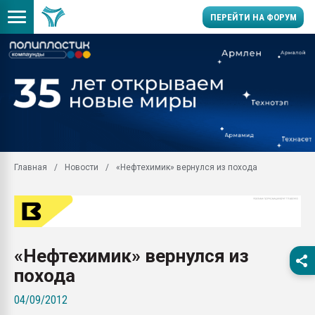
ПЕРЕЙТИ НА ФОРУМ
Продажа готового бизн
производство SPC лам
цикла
29.07.2026 ФРП помог 
заводу пластмасс" зах
ППЭ
Главная
Новости
«Нефтехимик» вернулся из похода
Помощь в подборе мат
Вакуум-формовочные 
ближайшее подмосковье
Подмосковье, Москва
28.07.2026 Автоматиза
«Нефтехимик» вернулся из
первый план в перераб
пластмасс
похода
28.07.2026 "Техноникол
04/09/2012
ситуацией на строител