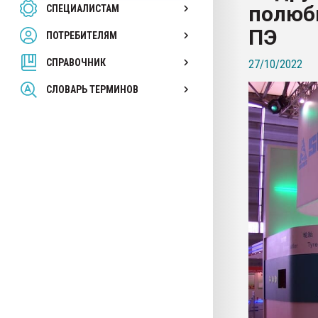
полюб
СПЕЦИАЛИСТАМ
26.07.2022 "Сибирский т
намного дороже
ПЭ
ПОТРЕБИТЕЛЯМ
СПРАВОЧНИК
27/10/2022
ПЕРЕЙТИ НА 
СЛОВАРЬ ТЕРМИНОВ