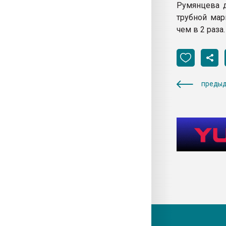
Румянцева д
трубной мар
чем в 2 раза
предыд