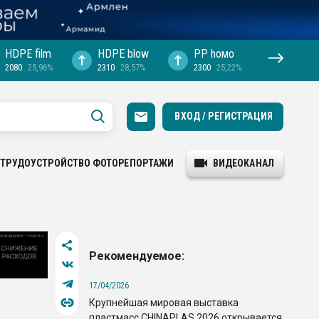
HDPE film
HDPE blow
PP hомо
2080
25,96%
2310
28,57%
2300
25,22%
ВХОД / РЕГИСТРАЦИЯ
ТРУДОУСТРОЙСТВО
ФОТОРЕПОРТАЖИ
ВИДЕОКАНАЛ
Рекомендуемое:
17/04/2026
Крупнейшая мировая выставка
пластмасс CHINAPLAS 2026 открывается