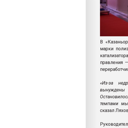
В «Казаньор
марки поли
катализатор
правления 
переработчик
«Из-за нед
вынуждены 
Остановилос
темпами мы 
сказал Ляхов
Руководите