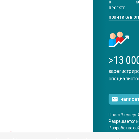
О
К
ПРОЕКТЕ
ПОЛИТИКА В О
>13 00
зарегистрир
специалисто
написа
ПластЭксперт 
Разрешается к
Разработка са
ENG