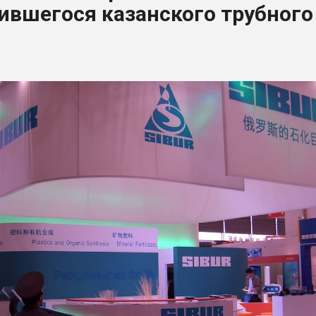
ившегося казанского трубного
итан" стал
ФОРУМ