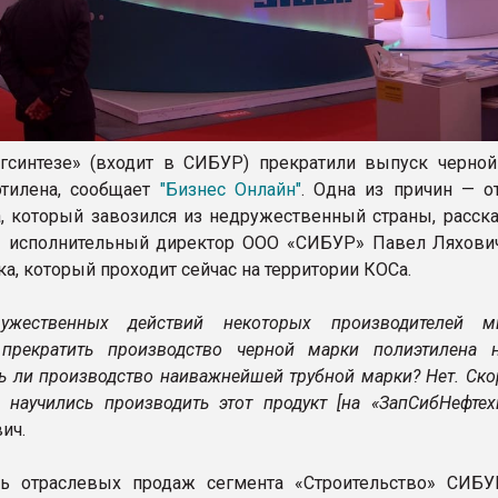
гсинтезе» (входит в СИБУР) прекратили выпуск черной
этилена, сообщает
"Бизнес Онлайн"
. Одна из причин — от
а, который завозился из недружественный страны, расска
— исполнительный директор ООО «СИБУР» Павел Ляхови
а, который проходит сейчас на территории КОСа.
ружественных действий некоторых производителей 
прекратить производство черной марки полиэтилена 
ь ли производство наиважнейшей трубной марки? Нет. Ск
научились производить этот продукт [на «ЗапСибНефтехи
ич.
ль отраслевых продаж сегмента «Строительство» СИБ