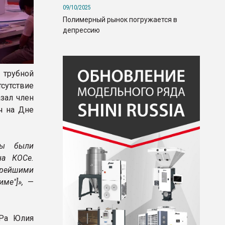
09/10/2025
Полимерный рынок погружается в
депрессию
 трубной
сутствие
зал член
ч на Дне
мы были
на КОСе.
орейшими
ме"]»,
—
УРа Юлия