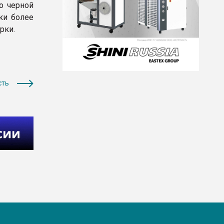
о черной
ки более
рки.
сть