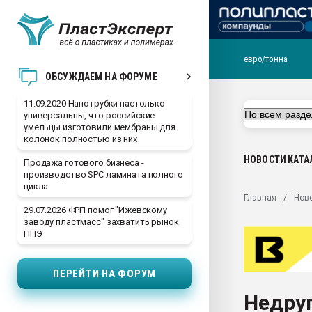
евро/тонна
Вакуум-формовочные 
ОБСУЖДАЕМ НА ФОРУМЕ
ближайшее подмосковье
Подмосковье, Москва
11.09.2020 Нанотрубки настолько
универсальны, что российские
28.07.2026 Автоматиза
умельцы изготовили мембраны для
первый план в перераб
колонок полностью из них
пластмасс
НОВОСТИ
КАТА
Продажа готового бизнеса -
28.07.2026 "Техноникол
производство SPC ламината полного
ситуацией на строител
цикла
Главная
Нов
Всё, что касается выду
29.07.2026 ФРП помог "Ижевскому
бутылок
заводу пластмасс" захватить рынок
ППЭ
Материал поверхности 
вакуумного формовани
ПЕРЕЙТИ НА ФОРУМ
Продам отходы Компо
поликарбоната и АБС-п
Недру
Armaloy PC/ABS-1IM че