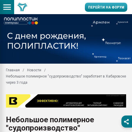
ПЕРЕЙТИ НА ФОРУМ
Продажа готового бизн
производство SPC лам
цикла
29.07.2026 ФРП помог 
заводу пластмасс" зах
ППЭ
Главная
Новости
Помощь в подборе мат
Небольшое полимерное "судопроизводство" заработает в Хабаровске
Вакуум-формовочные 
через 3 года
ближайшее подмосковье
Подмосковье, Москва
28.07.2026 Автоматиза
первый план в перераб
пластмасс
Небольшое полимерное
28.07.2026 "Техноникол
"судопроизводство"
ситуацией на строител