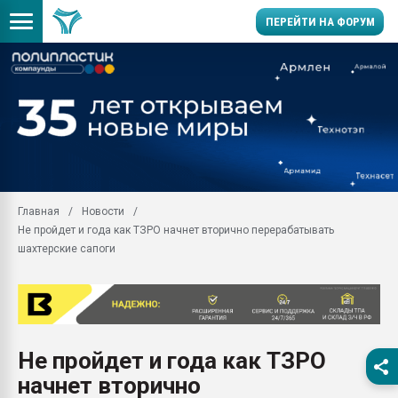
ПЕРЕЙТИ НА ФОРУМ
Помощь в подборе мат
Вакуум-формовочные 
ближайшее подмосковье
Подмосковье, Москва
28.07.2026 Автоматиза
первый план в перераб
Главная
Новости
пластмасс
Не пройдет и года как ТЗРО начнет вторично перерабатывать
28.07.2026 "Техноникол
шахтерские сапоги
ситуацией на строител
Всё, что касается выду
бутылок
Материал поверхности 
вакуумного формовани
Не пройдет и года как ТЗРО
начнет вторично
Продам отходы Компо
поликарбоната и АБС-п