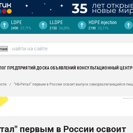
LDPE
LLDPE
HDPE injection
2490
27,71%
2150
26,05%
2190
25,11%
еса -
ината полного
"Ижевскому
ватить рынок
ЛОГ ПРЕДПРИЯТИЙ
ДОСКА ОБЪЯВЛЕНИЙ
КОНСУЛЬТАЦИОННЫЙ ЦЕНТР
ериала
машины:
ости
"НБ-Ретал" первым в России освоит выпуск саморазлагающейся пи
, с.-в.
ция выходит на
отке
ь" довольна
тал" первым в России освоит
ьном рынке