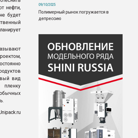
отеснить
09/10/2025
т нефти,
Полимерный рынок погружается в
не будет
депрессию
твенный
ланирует
называют
роектом,
остоянно
родуктов
овый вид
я пленку
обычных
ь.
Unipack.ru