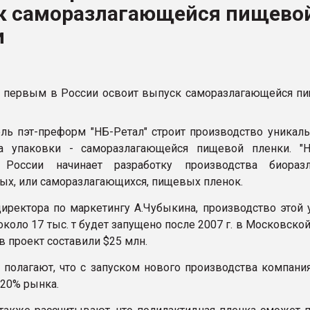
к саморазлагающейся пищево
ва ПЭТ
и
ФОРУМ
ль пэт-преформ "НБ-Ретал" строит производство уникаль
а упаковки - саморазлагающейся пищевой пленки. "Н
оссии начинает разработку производства биоразл
ых, или саморазлагающихся, пищевых пленок.
иректора по маркетингу А.Чубыкина, производство этой 
оло 17 тыс. т будет запущено после 2007 г. в Московской
в проект составили $25 млн.
" полагают, что с запуском нового производства компани
 20% рынка.