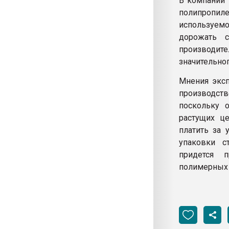
В компании 
полипропиле
используемо
дорожать 
производите
значительно
Мнения эксп
производст
поскольку о
растущих це
платить за 
упаковки с
придется 
полимерных 