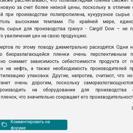
также рассчитывают, что полилактидная пленка сможет п
новую за счет более низкой цены, поскольку в отличие о
й при производстве полипропилена, кукурузное сырье 
столь высокими темпами. По крайней мере, единс
ль сырья для производства гранул - Cargill Dow – не п
го увеличения цен на свою продукцию.
ертов по этому поводу диаметрально расходятся. Одни 
во биоразлагающейся пленки очень перспективным п
но снимает зависимость себестоимости продукта от п
н на нефть, а также необходимость производителей п
утилизацию упаковки. Другие, напротив, считают, что н
танет очень дорогим, поскольку саморазлогающуютс
производить на оборудовании для производства 
пленок, что значительно сокращает его производительност
Комментировать на
форуме