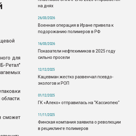
й
на днях
26/03/2026
Военная операция в Иране привела к
подорожанию полимеров в РФ
16/03/2026
Показатели нефтехимиков в 2025 году
сильно просели
ного для
Б-Ретал"
12/12/2025
агаемых
Кацевман жестко развенчал псевдо-
экологов и РОП
упаковки
01/12/2025
 области.
ГК «Алеко» отправилась на "Кассиопею"
11/11/2025
я сможет
Финская компания заявила о революции
в рециклинге полимеров