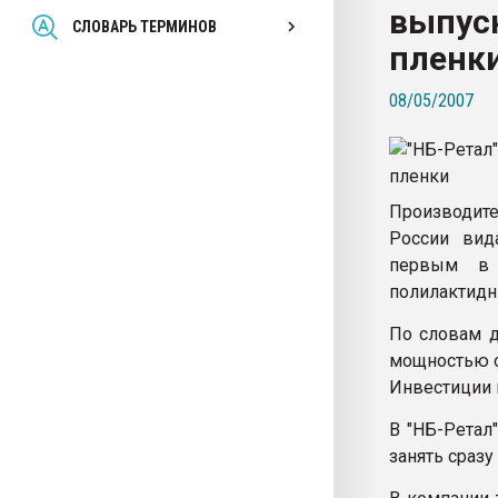
выпус
Всё, что касается выду
СЛОВАРЬ ТЕРМИНОВ
бутылок
пленк
08/05/2007
ПЕРЕЙТИ НА 
Производите
России вид
первым в Р
полилактидн
По словам д
мощностью ок
Инвестиции 
В "НБ-Ретал
занять сразу