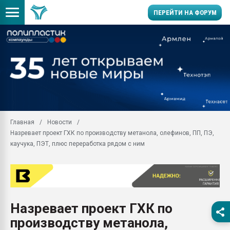
ПЕРЕЙТИ НА ФОРУМ
Помощь в подборе мат
Вакуум-формовочные 
ближайшее подмосковье
Подмосковье, Москва
28.07.2026 Автоматиза
первый план в перераб
Главная
Новости
пластмасс
Назревает проект ГХК по производству метанола, олефинов, ПП, ПЭ,
28.07.2026 "Техноникол
каучука, ПЭТ, плюс переработка рядом с ним
ситуацией на строител
Всё, что касается выду
бутылок
Материал поверхности 
вакуумного формовани
Назревает проект ГХК по
производству метанола,
Продам отходы Компо
поликарбоната и АБС-п