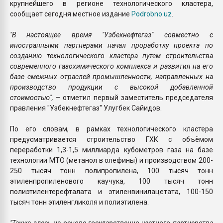
крупнейшего в регионе технологического кластера,
сообщает сегодня местное издание
Podrobno.uz
.
"В настоящее время "Узбекнефтегаз" совместно с
иностранными партнерами начал проработку проекта по
созданию технологического кластера путем строительства
современного газохимического комплекса и развития на его
базе смежных отраслей промышленности, направленных на
производство продукции с высокой добавленной
стоимостью",
– отметил первый заместитель председателя
правления "Узбекнефтегаз" Улугбек Сайидов.
По его словам, в рамках технологического кластера
предусматривается строительство ГХК с объёмом
переработки 1,3-1,5 миллиарда кубометров газа на базе
технологии МТО (метанол в олефины) и производством 200-
250 тысяч тонн полипропилена, 100 тысяч тонн
этиленпропиленового каучука, 100 тысяч тонн
полиэтилентерефталата и этиленвинилацетата, 100-150
тысяч тонн этиленгликоля и полиэтилена.
"Также здесь на основе государственно-частного партнерства