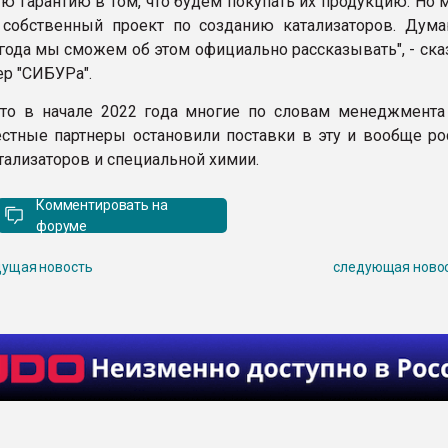
ю гарантию в том, что будем покупать их продукцию. Но 
собственный проект по созданию катализаторов. Дума
 года мы сможем об этом официально рассказывать", - ска
р "СИБУРа".
что в начале 2022 года многие по словам менеджмент
стные партнеры остановили поставки в эту и вообще ро
тализаторов и специальной химии.
Комментировать на
форуме
ущая новость
следующая ново