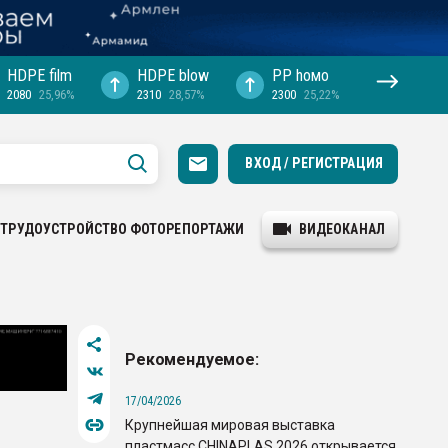
HDPE film
HDPE blow
PP hомо
2080
25,96%
2310
28,57%
2300
25,22%
ВХОД / РЕГИСТРАЦИЯ
ТРУДОУСТРОЙСТВО
ФОТОРЕПОРТАЖИ
ВИДЕОКАНАЛ
Рекомендуемое:
17/04/2026
Крупнейшая мировая выставка
пластмасс CHINAPLAS 2026 открывается