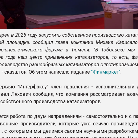
рен в 2025 году запустить собственное производство ката
ой площадке, сообщил глава компании Михаил Карисало
-энергетического форума в Тюмени. "В Тобольске мы 
ра года наш центр применения катализаторов, то есть, фа
роизводство разнообразных катализаторов с тестированием
- сказал он. Об этом написало издание
"Финмаркет"
.
ервью "Интерфаксу" член правления - исполнительный 
вел Ляхович сообщил, что компания рассматривает воз
 собственного производства катализаторов.
ется работа по двум направлениям - самостоятельно и с п
твенные производители, которые уже сейчас производят
ы, с которыми мы делимся своими научными разработкам