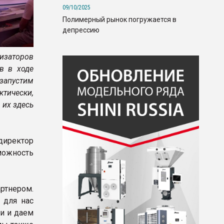
09/10/2025
Полимерный рынок погружается в
депрессию
лизаторов
в в ходе
запустим
ктически,
 их здесь
директор
можность
артнером.
 для нас
и и даем