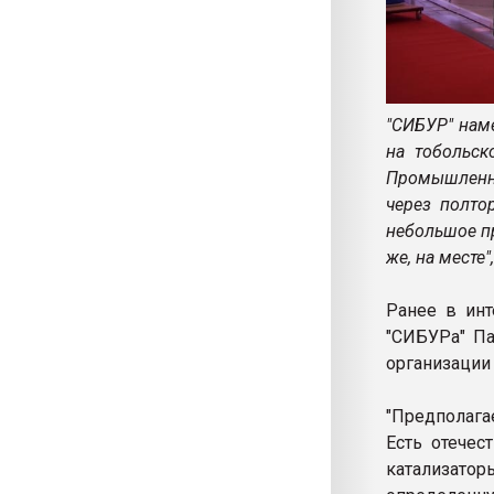
"СИБУР" наме
на тобольск
Промышленно
через полто
небольшое п
же, на месте",
Ранее в инт
"СИБУРа" Па
организации
"Предполага
Есть отечес
катализатор