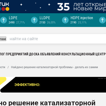
LDPE
LLDPE
HDPE injection
2490
27,71%
2150
26,05%
2190
25,11%
ция выходит на
отке
ь" довольна
ьном рынке
ва ПЭТ
ЛОГ ПРЕДПРИЯТИЙ
ДОСКА ОБЪЯВЛЕНИЙ
КОНСУЛЬТАЦИОННЫЙ ЦЕНТР
пуансона для
ости
Найдено решение катализаторной проблемы - делать их самим
я
зиция
ластика
рный цвет
итан" стал
но решение катализаторной
а. Продажа,