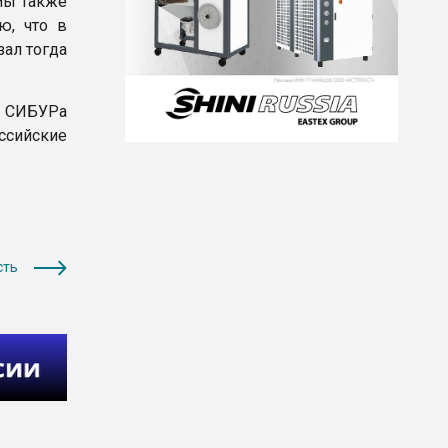
мы также
ю, что в
зал тогда
а СИБУРа
ссийские
сть