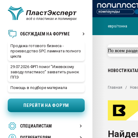
евро/тонна
28.07.2026 Автоматиза
ОБСУЖДАЕМ НА ФОРУМЕ
первый план в перераб
пластмасс
Продажа готового бизнеса -
производство SPC ламината полного
28.07.2026 "Техноникол
цикла
ситуацией на строител
29.07.2026 ФРП помог "Ижевскому
Всё, что касается выду
НОВОСТИ
КАТА
заводу пластмасс" захватить рынок
бутылок
ППЭ
Материал поверхности 
Главная
Нов
Помощь в подборе материала
вакуумного формовани
Продам отходы Компо
ПЕРЕЙТИ НА ФОРУМ
поликарбоната и АБС-п
Armaloy PC/ABS-1IM че
26.07.2022 "Сибирский т
СПЕЦИАЛИСТАМ
намного дороже
Найде
ПОТРЕБИТЕЛЯМ
Профильная литератур