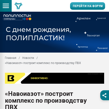
ПЕРЕЙТИ НА ФОРУМ
Продажа готового бизн
производство SPC лам
цикла
29.07.2026 ФРП помог 
заводу пластмасс" зах
ППЭ
Главная
Новости
Помощь в подборе мат
«Навоиазот» построит комплекс по производству ПВХ
Вакуум-формовочные 
ближайшее подмосковье
Подмосковье, Москва
28.07.2026 Автоматиза
первый план в перераб
«Навоиазот» построит
пластмасс
комплекс по производству
28.07.2026 "Техноникол
ситуацией на строител
ПВХ