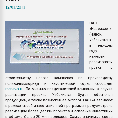
Всё, что касается выду
12/03/2013
бутылок
ОАО
ПЕРЕЙТИ НА 
«Навоиазот»
(Навои,
Узбекистан)
в текущем
году
намерен
реализовать
проект по
строительству нового комплекса по производству
поливинилхлорида и каустической соды, сообщает
rccnews.ru
. По мнению представителей компании, в случае
реализации проекта Узбекистан будет обеспечен
продукцией, а также возможен ее экспорт. ОАО «Навоиазот
в рамках своей инвестиционной программы предусмотрело
реализацию более десяти проектов и освоение инвестиций
в объеме более 20 млн долларов. Самые значимые среди