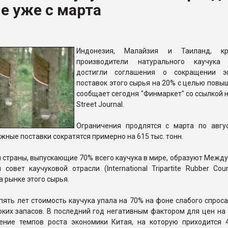
е уже с марта
ва ПЭТ
ФОРУМ
Индонезия, Малайзия и Таиланд, кр
производители натурального каучука
достигли соглашения о сокращении эк
поставок этого сырья на 20% с целью повы
сообщает сегодня "Финмаркет" со ссылкой н
Street Journal.
Ограничения продлятся с марта по авгус
жные поставки сократятся примерно на 615 тыс. тонн.
и страны, выпускающие 70% всего каучука в мире, образуют Меж
 совет каучуковой отрасли (International Tripartite Rubber Counc
а рынке этого сырья.
пять лет стоимость каучука упала на 70% на фоне слабого спроса
ких запасов. В последний год негативным фактором для цен на 
ение темпов роста экономики Китая, на которую приходится 