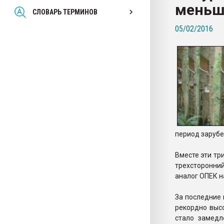
меньш
Всё, что касается выду
СЛОВАРЬ ТЕРМИНОВ
бутылок
05/02/2016
ПЕРЕЙТИ НА 
период зарубе
Вместе эти тр
трехсторонний
аналог ОПЕК н
За последние 
рекордно высо
стало замедл