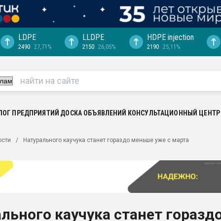
LDPE
LLDPE
HDPE injection
2490
27,71%
2150
26,05%
2190
25,11%
еса -
ината полного
"Ижевскому
ватить рынок
ЛОГ ПРЕДПРИЯТИЙ
ДОСКА ОБЪЯВЛЕНИЙ
КОНСУЛЬТАЦИОННЫЙ ЦЕНТР
ериала
машины:
ости
Натурального каучука станет гораздо меньше уже с марта
, с.-в.
ция выходит на
отке
ь" довольна
льного каучука станет горазд
ьном рынке