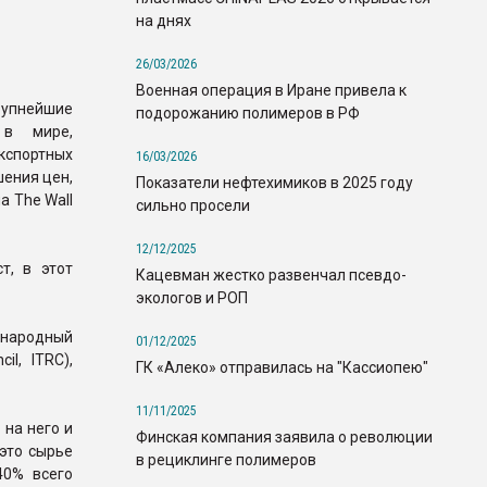
на днях
26/03/2026
Военная операция в Иране привела к
упнейшие
подорожанию полимеров в РФ
 в мире,
спортных
16/03/2026
шения цен,
Показатели нефтехимиков в 2025 году
а The Wall
сильно просели
12/12/2025
т, в этот
Кацевман жестко развенчал псевдо-
экологов и РОП
дународный
01/12/2025
il, ITRC),
ГК «Алеко» отправилась на "Кассиопею"
11/11/2025
 на него и
Финская компания заявила о революции
это сырье
в рециклинге полимеров
40% всего