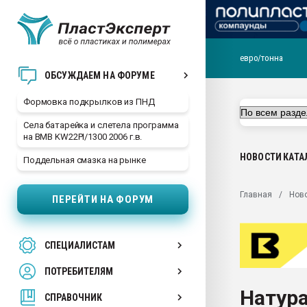
евро/тонна
Продажа готового бизн
ОБСУЖДАЕМ НА ФОРУМЕ
производство SPC лам
цикла
Формовка подкрылков из ПНД
29.07.2026 ФРП помог 
Села батарейка и слетела программа
заводу пластмасс" зах
на BMB KW22PI/1300 2006 г.в.
ППЭ
НОВОСТИ
КАТА
Поддельная смазка на рынке
Помощь в подборе мат
Вакуум-формовочные 
Главная
Нов
ПЕРЕЙТИ НА ФОРУМ
ближайшее подмосковье
Подмосковье, Москва
28.07.2026 Автоматиза
СПЕЦИАЛИСТАМ
первый план в перераб
пластмасс
ПОТРЕБИТЕЛЯМ
28.07.2026 "Техноникол
Натура
ситуацией на строител
СПРАВОЧНИК