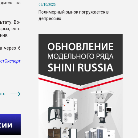
одится на
09/10/2025
Полимерный рынок погружается в
депрессию
тату. Во-
орых, есть
ния.
а через 6
стЭксперт
сть