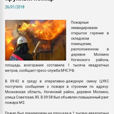
Всё, что касается выду
26/01/2018
бутылок
Пожарные
ПЕРЕЙТИ НА 
ликвидировали
открытое горение в
складском
помещении,
расположенном в
деревне Молзино
Ногинского района,
площадь возгорания составила 1 тысяча квадратных
метров, сообщает пресс-служба МЧС РФ.
В 09:42 в среду в оперативно-дежурную смену ЦУКС
поступило сообщение о пожаре в строении по адресу:
Московская область, Ногинский район, деревня Молзино,
улица Советская, 85. В 09:58 был объявлен повышенный ранг
пожара №2.
Пожар был локализован на площади в 1 тысячу квадратных