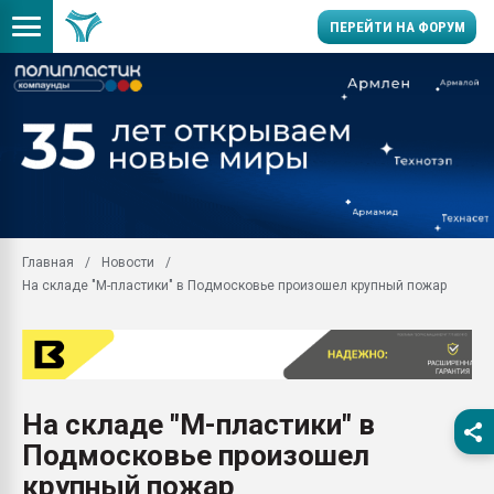
ПЕРЕЙТИ НА ФОРУМ
Продажа готового бизн
производство SPC лам
цикла
29.07.2026 ФРП помог 
заводу пластмасс" зах
ППЭ
Главная
Новости
Помощь в подборе мат
На складе "М-пластики" в Подмосковье произошел крупный пожар
Вакуум-формовочные 
ближайшее подмосковье
Подмосковье, Москва
28.07.2026 Автоматиза
первый план в перераб
На складе "М-пластики" в
пластмасс
Подмосковье произошел
28.07.2026 "Техноникол
ситуацией на строител
крупный пожар