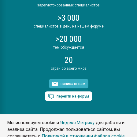
зарегистрированных специалистов
>3 000
специалистов в день на нашем форуме
>20 000
тем обсуждается
20
стран со всего мира
написать нам
перейти на форум
Мы используем cookie и
Яндекс.Метрику
для работы и
ПластЭксперт © 2006. Все права защищены
анализа сайта. Продолжая пользоваться сайтом, вы
Разрешается копирование материалов сайта с обязательной
ссылкой на www.e-plastic.ru
соглашаетесь с
Политикой в отношении файлов cookie
.