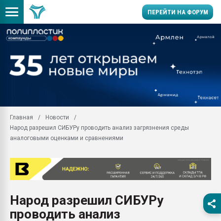
ПЕРЕЙТИ НА ФОРУМ
Продажа готового бизн
производство SPC лам
цикла
29.07.2026 ФРП помог 
заводу пластмасс" зах
ППЭ
Главная
Новости
Помощь в подборе мат
Народ разрешил СИБУРу проводить анализ загрязнения среды
Вакуум-формовочные 
аналоговыми оценками и сравнениями
ближайшее подмосковье
Подмосковье, Москва
28.07.2026 Автоматиза
первый план в перераб
пластмасс
Народ разрешил СИБУРу
28.07.2026 "Техноникол
проводить анализ
ситуацией на строител