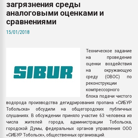
загрязнения среды
Всё, что касается выду
бутылок
аналоговыми оценками и
сравнениями
ПЕРЕЙТИ НА 
15/01/2018
Техническое задание
на проведение
оценки воздействия
на окружающую
среду (ОВОС) по
реконструкции
компрессорного
блока подачи чистого
водорода производства дегидрирования пропана «СИБУР
Тобольска» обсудили на общегородских публичных
слушаниях. В обсуждении приняло участие 63 человека из
числа жителей города, администрации Тобольска,
городской Думы, федеральных органов управления ООО
«СИБУР Тобольск», общественных организаций.