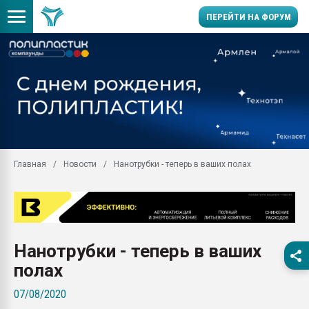
ПЕРЕЙТИ НА ФОРУМ
Продажа готового бизн
производство SPC лам
цикла
29.07.2026 ФРП помог 
заводу пластмасс" зах
ППЭ
Главная
Новости
Нанотрубки - теперь в ваших полах
Помощь в подборе мат
Вакуум-формовочные 
ближайшее подмосковье
Подмосковье, Москва
28.07.2026 Автоматиза
Нанотрубки - теперь в ваших
первый план в перераб
пластмасс
полах
28.07.2026 "Техноникол
07/08/2020
ситуацией на строител