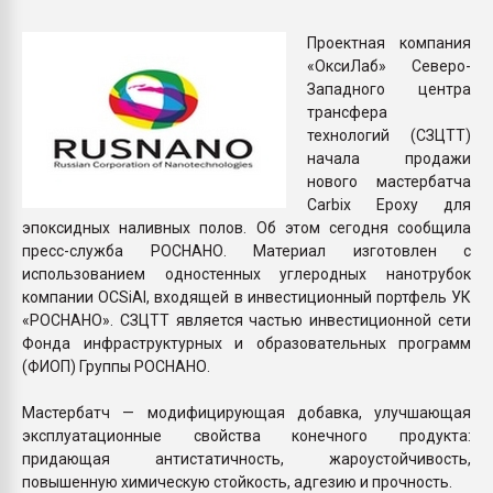
Всё, что касается выду
бутылок
Проектная компания
«ОксиЛаб» Северо-
Западного центра
ПЕРЕЙТИ НА 
трансфера
технологий (СЗЦТТ)
начала продажи
нового мастербатча
Carbix Epoxy для
эпоксидных наливных полов. Об этом сегодня сообщила
пресс-служба РОСНАНО. Материал изготовлен с
использованием одностенных углеродных нанотрубок
компании OCSiAl, входящей в инвестиционный портфель УК
«РОСНАНО». СЗЦТТ является частью инвестиционной сети
Фонда инфраструктурных и образовательных программ
(ФИОП) Группы РОСНАНО.
Мастербатч — модифицирующая добавка, улучшающая
эксплуатационные свойства конечного продукта:
придающая антистатичность, жароустойчивость,
повышенную химическую стойкость, адгезию и прочность.