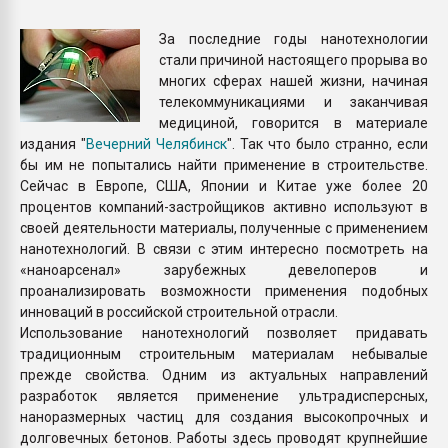
Всё, что касается выду
бутылок
За последние годы нанотехнологии
стали причиной настоящего прорыва во
многих сферах нашей жизни, начиная
ПЕРЕЙТИ НА 
телекоммуникациями и заканчивая
медициной, говорится в материале
издания "
Вечерний Челябинск
". Так что было странно, если
бы им не попытались найти применение в строительстве.
Сейчас в Европе, США, Японии и Китае уже более 20
процентов компаний-застройщиков активно используют в
своей деятельности материалы, полученные с применением
нанотехнологий. В связи с этим интересно посмотреть на
«наноарсенал» зарубежных девелоперов и
проанализировать возможности применения подобных
инноваций в российской строительной отрасли.
Использование нанотехнологий позволяет придавать
традиционным строительным материалам небывалые
прежде свойства. Одним из актуальных направлений
разработок является применение ультрадисперсных,
наноразмерных частиц для создания высокопрочных и
долговечных бетонов. Работы здесь проводят крупнейшие