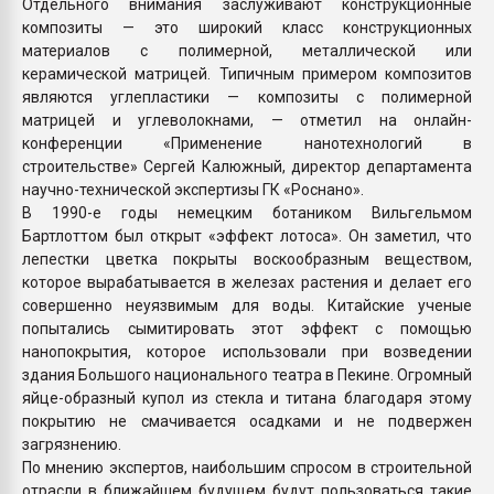
Отдельного внимания заслуживают конструкционные
композиты — это широкий класс конструкционных
материалов с полимерной, металлической или
керамической матрицей. Типичным примером композитов
являются углепластики — композиты с полимерной
матрицей и углеволокнами, — отметил на онлайн-
конференции «Применение нанотехнологий в
строительстве» Сергей Калюжный, директор департамента
научно-технической экспертизы ГК «Роснано».
В 1990-е годы немецким ботаником Вильгельмом
Бартлоттом был открыт «эффект лотоса». Он заметил, что
лепестки цветка покрыты воскообразным веществом,
которое вырабатывается в железах растения и делает его
совершенно неуязвимым для воды. Китайские ученые
попытались сымитировать этот эффект с помощью
нанопокрытия, которое использовали при возведении
здания Большого национального театра в Пекине. Огромный
яйце-образный купол из стекла и титана благодаря этому
покрытию не смачивается осадками и не подвержен
загрязнению.
По мнению экспертов, наибольшим спросом в строительной
отрасли в ближайшем будущем будут пользоваться такие