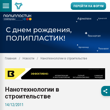
ПЕРЕЙТИ НА ФОРУМ
Продажа готового бизн
производство SPC лам
цикла
29.07.2026 ФРП помог 
заводу пластмасс" зах
ППЭ
Главная
Новости
Нанотехнологии в строительстве
Помощь в подборе мат
Вакуум-формовочные 
ближайшее подмосковье
Подмосковье, Москва
28.07.2026 Автоматиза
Нанотехнологии в
первый план в перераб
пластмасс
строительстве
28.07.2026 "Техноникол
14/12/2011
ситуацией на строител