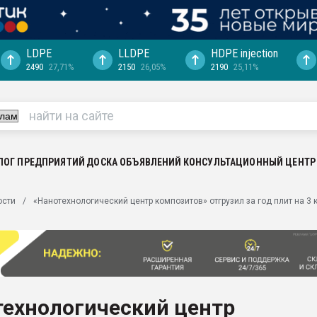
LDPE
LLDPE
HDPE injection
2490
27,71%
2150
26,05%
2190
25,11%
еса -
ината полного
"Ижевскому
ватить рынок
ЛОГ ПРЕДПРИЯТИЙ
ДОСКА ОБЪЯВЛЕНИЙ
КОНСУЛЬТАЦИОННЫЙ ЦЕНТР
ериала
машины:
ости
«Нанотехнологический центр композитов» отгрузил за год плит на 3
, с.-в.
ция выходит на
отке
ь" довольна
технологический центр
ьном рынке