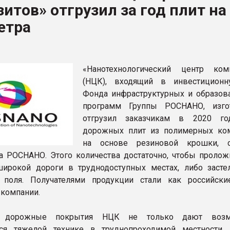
итов» отгрузил за год плит на
ва ПЭТ
етра
ФОРУМ
«Нанотехнологический центр ком
(НЦК), входящий в инвестицион
Фонда инфраструктурных и образов
программ Группы РОСНАНО, изго
отгрузил заказчикам в 2020 го
дорожных плит из полимерных ко
на основе резиновой крошки, с
а РОСНАНО. Этого количества достаточно, чтобы пролож
ирокой дороги в труднодоступных местах, либо засте
 поля. Получателями продукции стали как российски
компании.
 дорожные покрытия НЦК не только дают возм
ься тяжелой технике в труднопроходимой местности,