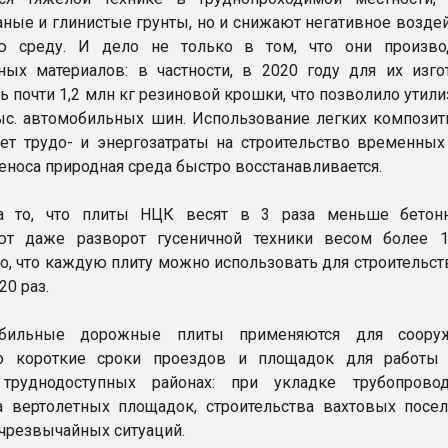
чаные и глинистые грунты, но и снижают негативное возде
 среду. И дело не только в том, что они произво
ных материалов: в частности, в 2020 году для их изго
ь почти 1,2 млн кг резиновой крошки, что позволило утил
ыс. автомобильных шин. Использование легких композит
ет трудо- и энергозатраты на строительство временных 
еноса природная среда быстро восстанавливается.
а то, что плиты НЦК весят в 3 раза меньше бетон
т даже разворот гусеничной техники весом более 1
, что каждую плиту можно использовать для строительст
20 раз.
бильные дорожные плиты применяются для соору
о короткие сроки проездов и площадок для работы
труднодоступных районах: при укладке трубопрово
а вертолетных площадок, строительства вахтовых посел
чрезвычайных ситуаций.