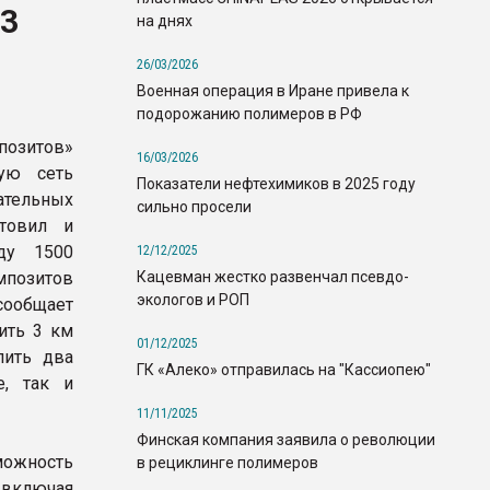
 3
на днях
26/03/2026
Военная операция в Иране привела к
подорожанию полимеров в РФ
позитов»
16/03/2026
ную сеть
Показатели нефтехимиков в 2025 году
ательных
сильно просели
товил и
ду 1500
12/12/2025
Кацевман жестко развенчал псевдо-
мпозитов
экологов и РОП
ообщает
ить 3 км
01/12/2025
лить два
ГК «Алеко» отправилась на "Кассиопею"
е, так и
11/11/2025
Финская компания заявила о революции
ожность
в рециклинге полимеров
 включая