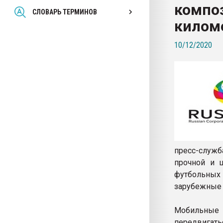
композ
Всё, что касается выду
СЛОВАРЬ ТЕРМИНОВ
бутылок
килом
10/12/2020
ПЕРЕЙТИ НА 
пресс-служб
прочной и ш
футбольных
зарубежные 
Мобильные
передвигат