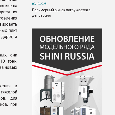
09/10/2025
йствие на
Полимерный рынок погружается в
дятся из
депрессию
товления
изировать
ных плит
дорог, а
ных, они
10 тонн.
ва новых
жения в
 тяжелой
дов, для
ков, при