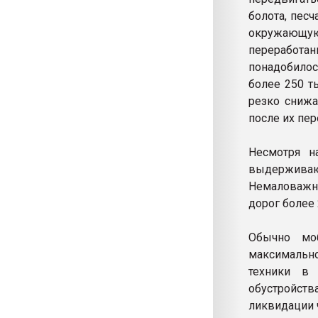
болота, пес
окружающую
переработан
понадобилос
более 250 т
резко снижа
после их пер
Несмотря н
выдерживаю
Немаловажно
дорог более 
Обычно мо
максимальн
техники в 
обустройств
ликвидации 