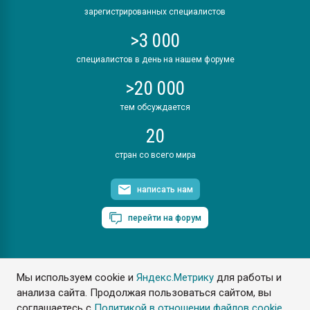
зарегистрированных специалистов
>3 000
специалистов в день на нашем форуме
>20 000
тем обсуждается
20
стран со всего мира
написать нам
перейти на форум
Мы используем cookie и
Яндекс.Метрику
для работы и
ПластЭксперт © 2006. Все права защищены
анализа сайта. Продолжая пользоваться сайтом, вы
Разрешается копирование материалов сайта с обязательной
ссылкой на www.e-plastic.ru
соглашаетесь с
Политикой в отношении файлов cookie
.