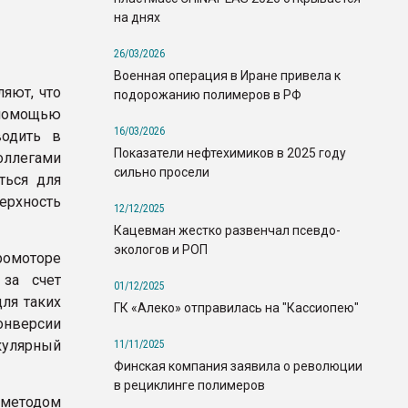
на днях
26/03/2026
Военная операция в Иране привела к
яют, что
подорожанию полимеров в РФ
 помощью
16/03/2026
водить в
Показатели нефтехимиков в 2025 году
оллегами
сильно просели
ться для
рхность
12/12/2025
Кацевман жестко развенчал псевдо-
экологов и РОП
ромоторе
за счет
01/12/2025
ля таких
ГК «Алеко» отправилась на "Кассиопею"
онверсии
кулярный
11/11/2025
Финская компания заявила о революции
в рециклинге полимеров
 методом