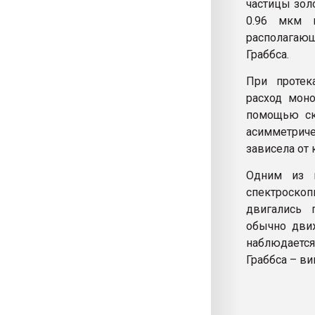
частицы зол
0.96 мкм 
располагаю
Граббса.
При протек
расход мон
помощью ск
асимметриче
зависела от
Одним из и
спектроскопи
двигались 
обычно движ
наблюдаетс
Граббса – в