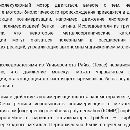
молекулярный мотор двигаться, вместе с тем, не
е моторы биологического происхождения приводятся в 
акции полимеризации, например движение листерии (l
 полимеризацией белка - актина. Исследователи из гру
или, что некоторые металлоорганические катал
ации могут оказаться полезными в расширении 
ких реакций, управляющих автономным движением моле
исследователями из Университета Райса (Техас) независ
ено, что движение молекул может управляться р
ии, эта концепция до настоящего времени не была осущ
ально.
ния в действие «полимеризационного» наномотора иссле
Сена решили использовать полимеризацию с метате
иклом [ring-opening metathesis polymerisation (ROMP)] нор
остейшего варианта катализатора Граббса – карб
ереходного металла. Первоначально были получены «д