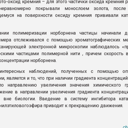
ото-оксид кремния – для этого частички оксида кремния 
неравномерно покрывали монослоем золота, после
щемуся на поверхности оксиду кремния прививали кат
ании полимеризации норборнена частицы начинали дв
омера отслеживался с помощью хроматографических ме
анирующей электронной микроскопии наблюдалось «п
скими частицами полимерной нити , причем скорость 
 концентрации норборнена.
нтересных наблюдений, полученных с помощью опт
и, является и то, что при наличии градиента концентраци
по направлению увеличения значения химического гр
ение в направлении увеличения градиента концентрац
я вне биологии. Введение в систему ингибитора ката
инилэтиловогоэфира приводит к прекращению движения.
ch