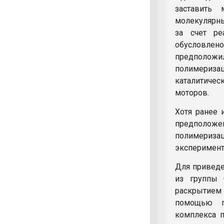
заставить 
молекулярны
за счет ре
обусловлено
предполож
полимериз
каталитичес
моторов.
Хотя ранее 
предполож
полимеризац
эксперимент
Для приведе
из группы 
раскрытием ц
помощью пр
комплекса п