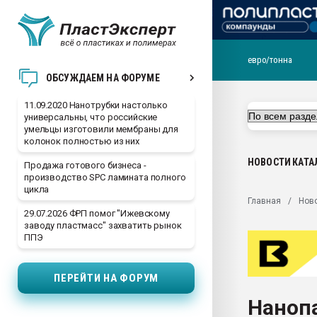
евро/тонна
Вакуум-формовочные 
ОБСУЖДАЕМ НА ФОРУМЕ
ближайшее подмосковье
Подмосковье, Москва
11.09.2020 Нанотрубки настолько
универсальны, что российские
28.07.2026 Автоматиза
умельцы изготовили мембраны для
первый план в перераб
колонок полностью из них
пластмасс
НОВОСТИ
КАТА
Продажа готового бизнеса -
28.07.2026 "Техноникол
производство SPC ламината полного
ситуацией на строител
цикла
Главная
Нов
Всё, что касается выду
29.07.2026 ФРП помог "Ижевскому
бутылок
заводу пластмасс" захватить рынок
ППЭ
Материал поверхности 
вакуумного формовани
ПЕРЕЙТИ НА ФОРУМ
Продам отходы Компо
поликарбоната и АБС-п
Нанопа
Armaloy PC/ABS-1IM че