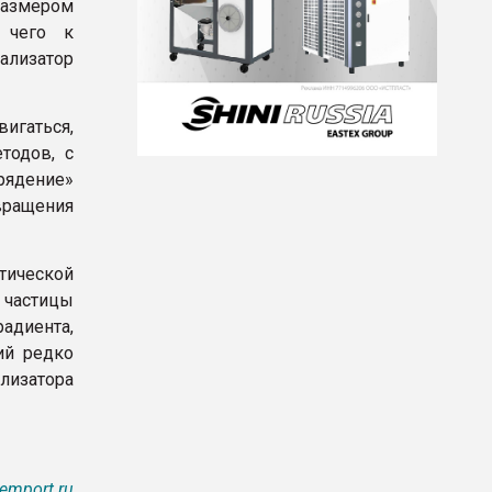
размером
 чего к
ализатор
игаться,
тодов, с
рядение»
вращения
ической
й частицы
адиента,
ий редко
лизатора
emport.ru