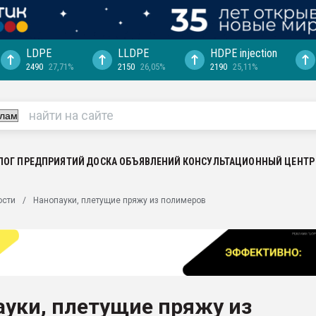
LDPE
LLDPE
HDPE injection
2490
27,71%
2150
26,05%
2190
25,11%
машины:
, с.-в.
ция выходит на
отке
ЛОГ ПРЕДПРИЯТИЙ
ДОСКА ОБЪЯВЛЕНИЙ
КОНСУЛЬТАЦИОННЫЙ ЦЕНТР
ь" довольна
ьном рынке
ости
Нанопауки, плетущие пряжу из полимеров
ва ПЭТ
пуансона для
я
зиция
ластика
уки, плетущие пряжу из
рный цвет