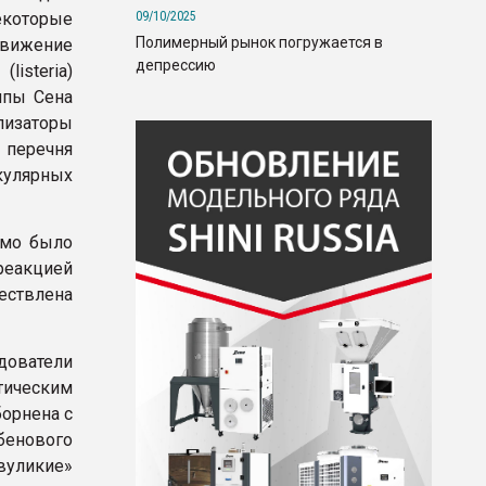
09/10/2025
которые
Полимерный рынок погружается в
движение
депрессию
isteria)
ппы Сена
изаторы
перечня
кулярных
имо было
еакцией
ествлена
дователи
тическим
борнена с
енового
вуликие»