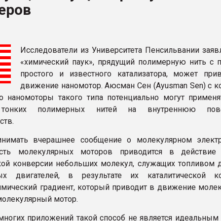
еров
итан" стал
ФОРУМ
Исследователи из Университета Пенсильвании заявл
«химический паук», прядущий полимерную нить с
простого и известного катализатора, может при
движение наномотор. Аюсман Сен (Ayusman Sen) с к
то наномоторы такого типа потенциально могут применя
 тонких полимерных нитей на внутреннюю пове
ств.
инимать вчерашнее сообщение о молекулярном элект
сть молекулярных моторов приводится в действие 
кой конверсии небольших молекул, служащих топливом д
ых двигателей, в результате их каталитической к
имический градиент, который приводит в движение моле
молекулярный мотор.
многих приложений такой способ не является идеальным