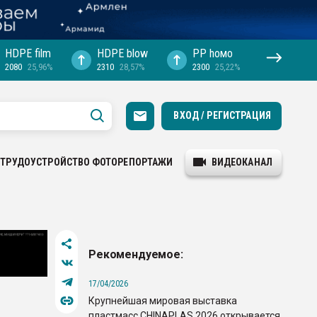
HDPE film
HDPE blow
PP hомо
2080
25,96%
2310
28,57%
2300
25,22%
ВХОД / РЕГИСТРАЦИЯ
ТРУДОУСТРОЙСТВО
ФОТОРЕПОРТАЖИ
ВИДЕОКАНАЛ
Рекомендуемое:
17/04/2026
Крупнейшая мировая выставка
пластмасс CHINAPLAS 2026 открывается