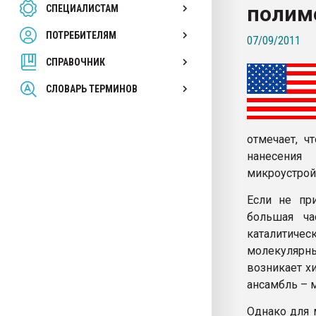
полим
СПЕЦИАЛИСТАМ
26.07.2022 "Сибирский т
намного дороже
ПОТРЕБИТЕЛЯМ
07/09/2011
СПРАВОЧНИК
ПЕРЕЙТИ НА 
СЛОВАРЬ ТЕРМИНОВ
отмечает, ч
нанесения
микроустрой
Если не пр
большая ча
каталитичес
молекулярн
возникает х
ансамбль – 
Однако для 