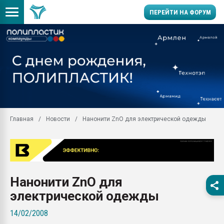
ПЕРЕЙТИ НА ФОРУМ
Продажа готового бизн
производство SPC лам
цикла
29.07.2026 ФРП помог 
заводу пластмасс" зах
ППЭ
Главная
Новости
Нанонити ZnO для электрической одежды
Помощь в подборе мат
Вакуум-формовочные 
ближайшее подмосковье
Подмосковье, Москва
28.07.2026 Автоматиза
Нанонити ZnO для
первый план в перераб
пластмасс
электрической одежды
28.07.2026 "Техноникол
14/02/2008
ситуацией на строител