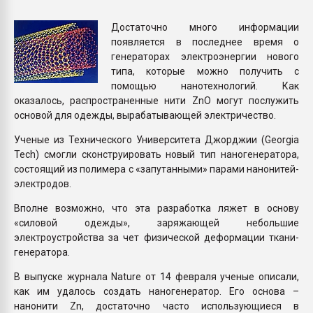
Всё, что касается выду
бутылок
Достаточно много информации
появляется в последнее время о
генераторах электроэнергии нового
ПЕРЕЙТИ НА 
типа, которые можно получить с
помощью нанотехнологий. Как
оказалось, распространенные нити ZnO могут послужить
основой для одежды, вырабатывающей электричество.
Ученые из Технического Университета Джорджии (Georgia
Tech) смогли сконструировать новый тип наногенератора,
состоящий из полимера с «запутанными» парами нанонитей-
электродов.
Вполне возможно, что эта разработка ляжет в основу
«силовой одежды», заряжающей небольшие
электроустройства за чет физической деформации ткани-
генератора.
В выпуске журнала Nature от 14 февраля ученые описали,
как им удалось создать наногенератор. Его основа –
нанонити Zn, достаточно часто использующиеся в