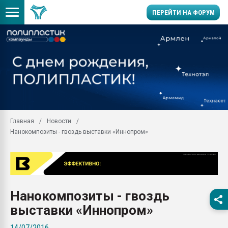
ПЕРЕЙТИ НА ФОРУМ
Вакуум-формовочные 
ближайшее подмосковье
Подмосковье, Москва
28.07.2026 Автоматиза
первый план в перераб
пластмасс
Главная
Новости
28.07.2026 "Техноникол
Нанокомпозиты - гвоздь выставки «Иннопром»
ситуацией на строител
Всё, что касается выду
бутылок
Материал поверхности 
вакуумного формовани
Нанокомпозиты - гвоздь
Продам отходы Компо
выставки «Иннопром»
поликарбоната и АБС-п
Armaloy PC/ABS-1IM че
14/07/2016