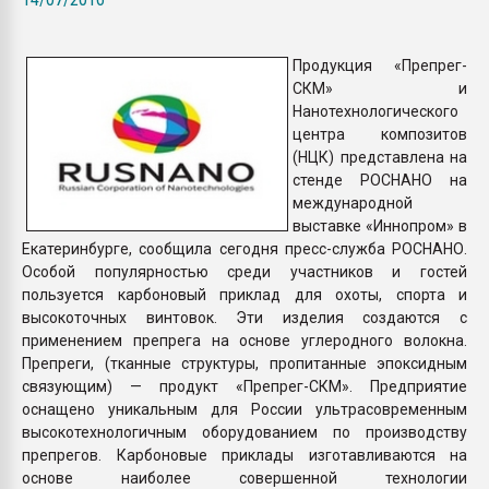
26.07.2022 "Сибирский т
намного дороже
Продукция «Препрег-
СКМ» и
ПЕРЕЙТИ НА 
Нанотехнологического
центра композитов
(НЦК) представлена на
стенде РОСНАНО на
международной
выставке «Иннопром» в
Екатеринбурге, сообщила сегодня пресс-служба РОСНАНО.
Особой популярностью среди участников и гостей
пользуется карбоновый приклад для охоты, спорта и
высокоточных винтовок. Эти изделия создаются с
применением препрега на основе углеродного волокна.
Препреги, (тканные структуры, пропитанные эпоксидным
связующим) — продукт «Препрег-СКМ». Предприятие
оснащено уникальным для России ультрасовременным
высокотехнологичным оборудованием по производству
препрегов. Карбоновые приклады изготавливаются на
основе наиболее совершенной технологии