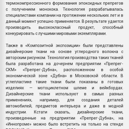
термокомпрессионного формования эпоксидных препрегов
с получением монокока. Технология разрабатывалась
специалистами компании на протяжении нескольких лет и в
данный момент успешно применяется. В результате удается
производить высококлассный продукт, способный
конкурировать с лучшими мировыми экземплярами.
Также в «Композитной экспозиции» были представлены
дизайнерские ткани на основе углеродного волокна с
авторским рисунком. Технология производства таких тканей
была разработана на дочернем предприятии «Препрег-
СКМ» «Препрег-Дубна», расположенном в особой
экономической зоне «Дубна» в Московской области. В
углепластике такие ткани были показаны в готовых
изделиях — мотоциклетном шлеме и вейкбордах.
Дизайнерские ткани используют в самых разных
применениях, например, для создания деталей
автомобилей, предметов интерьера и даже в модной
индустрии. Кстати сказать, дизайнерские ткани,
произведенные на предприятии «Препрег-Дубна», на
«Иннопроме» можно было встретить на только на стенде